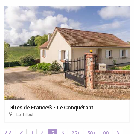
Gîtes de France® - Le Conquérant
Le Tilleul
❮❮
❮
1
4
5
6
25+
50+
80
❯