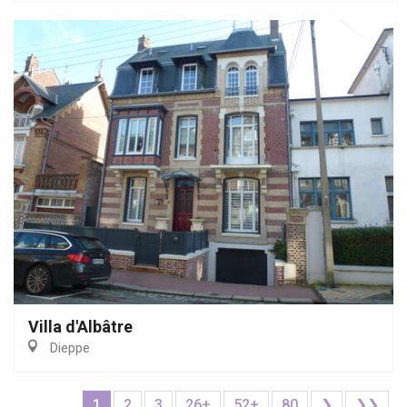
Villa d'Albâtre
Dieppe
1
2
3
26+
52+
80
❯
❯❯