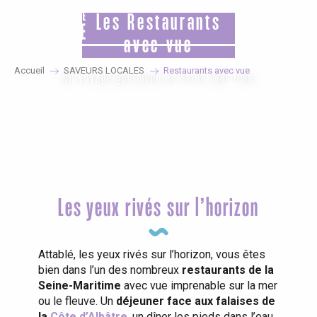
Aller
Les Restaurants
au
contenu
avec vue
principal
Accueil
SAVEURS LOCALES
Restaurants avec vue
Un voyage gourmand en Seine-Maritime
Les yeux rivés sur l’horizon
Attablé, les yeux rivés sur l’horizon, vous êtes
bien dans l’un des nombreux
restaurants de la
Seine-Maritime
avec vue imprenable sur la mer
ou le fleuve. Un
déjeuner face aux falaises de
la
Côte d’Albâtre
, un dîner les pieds dans l’eau