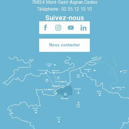
76824 Mont-Saint-Aignan Cedex
Téléphone : 02 35 12 10 10
Suivez-nous
Nous contacter
Londres
3h30
Bruxelles
Portsmouth
Newhaven
Bonn
3h
5h
Lille
2h30
Le Tréport
Dieppe
Luxembourg
Beauvais
4h
Le Havre
1h
Reims
2h45
Rouen
Paris
1h30
Rennes
2h30
Tours
3h