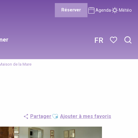
Réserver
Agenda
Météo
ner
FR
Rech
Voir les favor
Maison de la Mare
Ajouter aux favoris
Partager
Ajouter à mes favoris