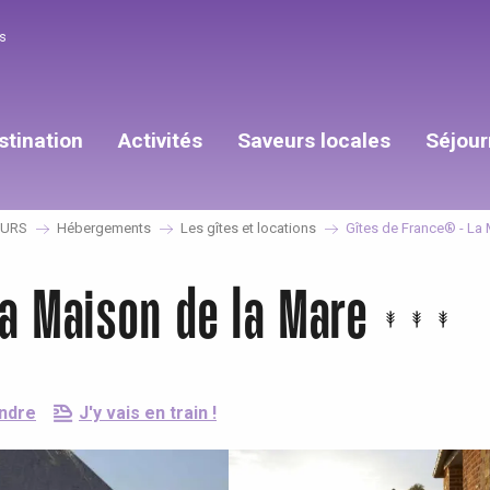
s
stination
Activités
Saveurs locales
Séjour
OURS
Hébergements
Les gîtes et locations
Gîtes de France® - La 
a Maison de la Mare
endre
J'y vais en train !