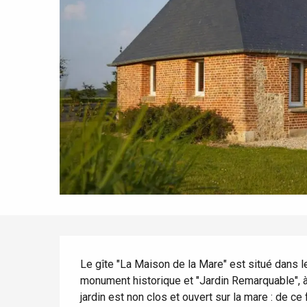
Tout l'agenda
Lieux branchés
Séjours en bord de
mer
Eté
Meilleurs brunch
Séjours en train
Quand il pleut
Restaurants avec vue
Séjours à vélo
Avec les enfants
Entre amis
Description
Le gîte "La Maison de la Mare" est situé dans l
monument historique et "Jardin Remarquable", à
jardin est non clos et ouvert sur la mare : de ce 