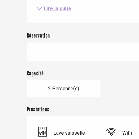
Lire la suite
Réservation
Capacité
2 Personne(s)
Le Tr
Eu
Prestations
Criel-sur-Mer
Lave vaisselle
WiFi
Blangy-s