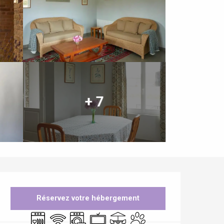
+ 7
Ouverture et coordonnées
Réservez votre hébergement
Lave vaisselle
WiFi
Lave linge
Télévision
Terrasse
Animaux acceptés