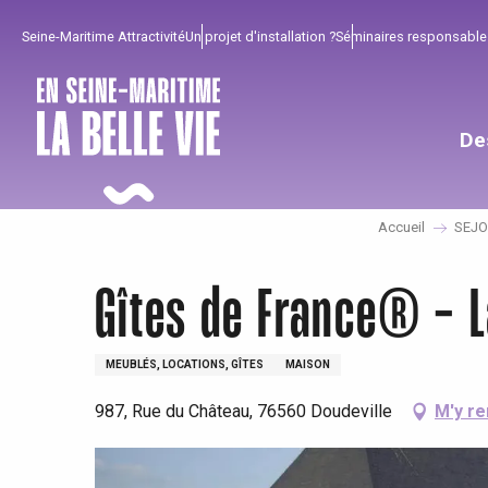
Aller
Seine-Maritime Attractivité
Un projet d'installation ?
Séminaires responsable
au
contenu
principal
De
Accueil
SEJ
Gîtes de France® - L
MEUBLÉS, LOCATIONS, GÎTES
MAISON
987, Rue du Château, 76560 Doudeville
M'y r
Pour profiter
Incontournables
Bien de chez nous !