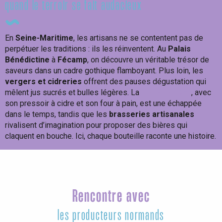
quand le terroir se fait audacieux
En
Seine-Maritime
, les artisans ne se contentent pas de
perpétuer les traditions : ils les réinventent. Au
Palais
Bénédictine
à
Fécamp
, on découvre un véritable trésor de
saveurs dans un cadre gothique flamboyant. Plus loin, les
vergers et cidreries
offrent des pauses dégustation qui
mêlent jus sucrés et bulles légères. La
Ferme de Bray
, avec
son pressoir à cidre et son four à pain, est une échappée
dans le temps, tandis que les
brasseries artisanales
rivalisent d’imagination pour proposer des bières qui
claquent en bouche. Ici, chaque bouteille raconte une histoire.
Rencontre avec
les producteurs normands