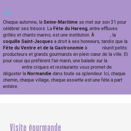
Fêtes gourmandes et balades
Chaque automne, la
Seine-Maritime
se met sur son 31 pour
célébrer ses trésors. La
Fête du Hareng
, entre effluves
grillés et chants marins, est une institution. À
Dieppe
, la
coquille Saint-Jacques
a droit à ses honneurs, tandis que la
Fête du Ventre et de la Gastronomie
à
Rouen
réunit petits
producteurs et grands gourmands en plein cœur de la ville. Et
pour ceux qui préfèrent l’air marin, une balade sur la
Côte
d’Albâtre
entre criques et restaurants vous promet de
déguster la
Normandie
dans toute sa splendeur. Ici, chaque
chemin, chaque village, chaque assiette est une fête à part
entière.
Mangez ! Bougez ! Savourez !
Visite gourmande