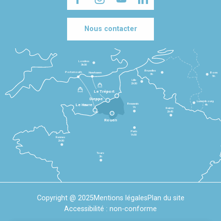
Nous contacter
Londres
3h30
Bruxelles
Portsmouth
Newhaven
Bonn
3h
5h
Lille
2h30
Le Tréport
Dieppe
Luxembourg
Beauvais
4h
Le Havre
1h
Reims
2h45
Rouen
Paris
1h30
Rennes
2h30
Tours
3h
Copyright @ 2025
Mentions légales
Plan du site
Accessibilité : non-conforme