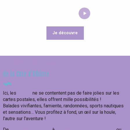
Je découvre
A découvrir !
Les plus belles plages
de la Côte d'Albâtre
Ici, les
plages
ne se contentent pas de faire jolies sur les
cartes postales, elles offrent mille possibilités !
Balades vivifiantes, farniente, randonnées, sports nautiques
et sensations… Vous profitez à fond, un œil sur la houle,
l’autre sur l’aventure !
De
Saint-Aubin-sur-Mer
à
Pourville-sur-Mer,
Quiberville
ou