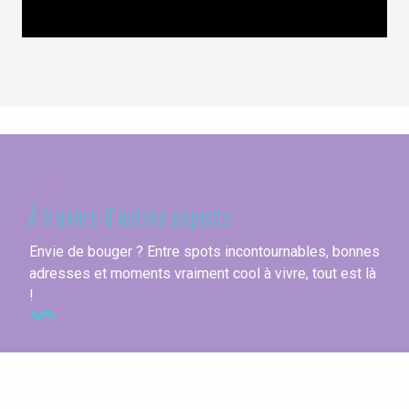
Seine-Maritime
À travers d'autres aspects
Envie de bouger ? Entre spots incontournables, bonnes
adresses et moments vraiment cool à vivre, tout est là
!
Au printemps