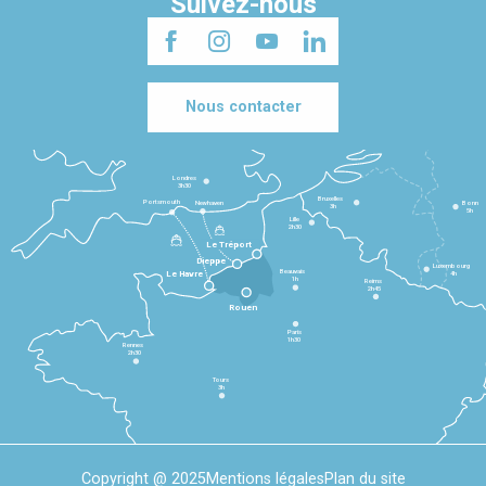
Suivez-nous
Nous contacter
Londres
3h30
Bruxelles
Portsmouth
Newhaven
Bonn
3h
5h
Lille
2h30
Le Tréport
Dieppe
Luxembourg
Beauvais
4h
Le Havre
1h
Reims
2h45
Rouen
Paris
1h30
Rennes
2h30
Tours
3h
Copyright @ 2025
Mentions légales
Plan du site