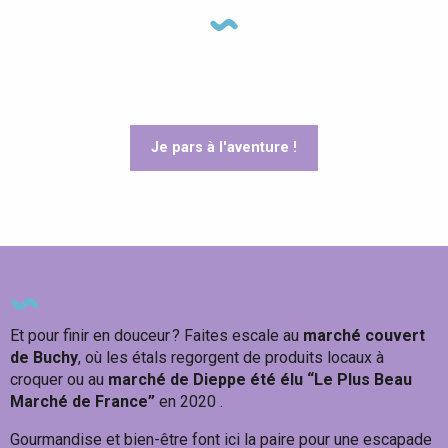
#1 Aventure - A pied
#2 Aventure - A vélo
#3 Aventure - La Seine à vélo
Je pars à l'aventure !
Un marché pour se régaler
Et pour finir en douceur ? Faites escale au
marché couvert
de Buchy
, où les étals regorgent de produits locaux à
croquer ou au
marché de Dieppe été élu “Le Plus Beau
Marché de France”
en 2020 .
Gourmandise et bien-être font ici la paire pour une escapade