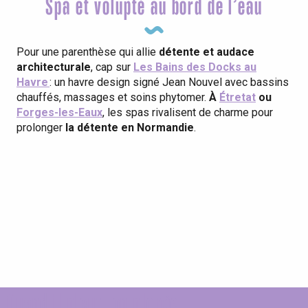
Spa et volupté au bord de l’eau
Pour une parenthèse qui allie
détente et audace
architecturale
, cap sur
Les Bains des Docks au
Havre
: un havre design signé Jean Nouvel avec bassins
chauffés, massages et soins phytomer.
À
Étretat
ou
Forges-les-Eaux
, les spas rivalisent de charme pour
prolonger
la détente en Normandie
.
Inspirez-vous !
Quand il pleut, on plonge