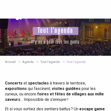
Aller
au
contenu
principal
Tout l'agenda
il y en a pour tous les goûts
Accueil
Agenda
Tout l’agenda
Tout l’agenda
Concerts
et
spectacles
à travers le territoire,
expositions
qui fascinent,
visites guidées
pour les
curieux, ou encore
foires et fêtes de villages aux mille
saveurs
… Impossible de s’ennuyer !
Et si vous sortiez des sentiers battus ? Un
escape game