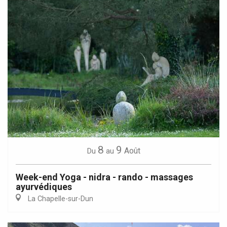
8
9
Août
Du
au
Week-end Yoga - nidra - rando - massages
ayurvédiques
La Chapelle-sur-Dun