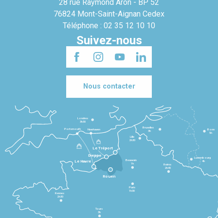
28 rue Raymond Aron - BP 52
76824 Mont-Saint-Aignan Cedex
Téléphone : 02 35 12 10 10
Suivez-nous
Nous contacter
Londres
3h30
Bruxelles
Portsmouth
Newhaven
Bonn
3h
5h
Lille
2h30
Le Tréport
Dieppe
Luxembourg
Beauvais
4h
Le Havre
1h
Reims
2h45
Rouen
Paris
1h30
Rennes
2h30
Tours
3h