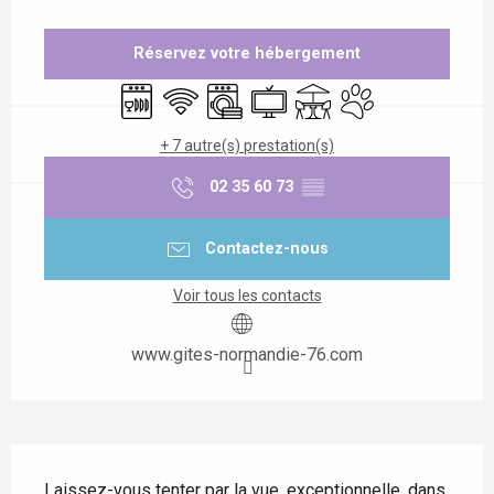
Ouverture et coordonnées
Réservez votre hébergement
Lave vaisselle
WiFi
Lave linge
Télévision
Terrasse
Animaux acceptés
+ 7 autre(s) prestation(s)
02 35 60 73
▒▒
Contactez-nous
Voir tous les contacts
www.gites-normandie-76.com
Description
Laissez-vous tenter par la vue, exceptionnelle, dans 