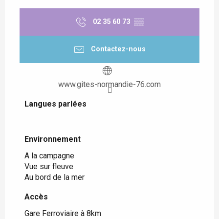
02 35 60 73
▒▒
Contactez-nous
www.gites-normandie-76.com
Langues parlées
Langues parlées
Environnement
Environnement
A la campagne
Vue sur fleuve
Au bord de la mer
Accès
Accès
Gare Ferroviaire à 8km