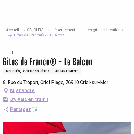
Aller
au
contenu
principal
Accueil
SEJOURS
Hébergements
Les gîtes et locations
Gîtes de France® - Le Balcon
Gîtes de France® - Le Balcon
MEUBLÉS, LOCATIONS, GÎTES
APPARTEMENT
8, Rue du Tréport, Criel Plage, 76910 Criel-sur-Mer
M'y rendre
J'y vais en train !
Ajouter aux favoris
Partager