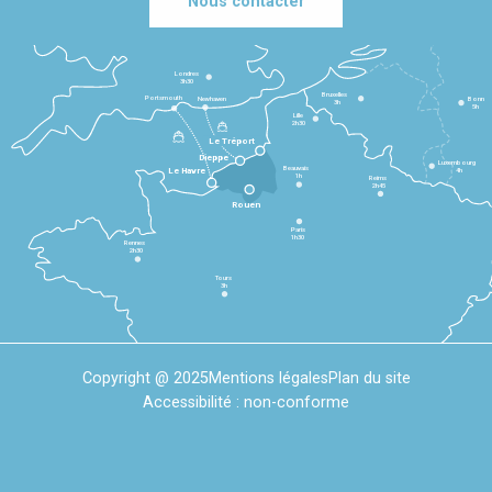
Nous contacter
Londres
3h30
Bruxelles
Portsmouth
Newhaven
Bonn
3h
5h
Lille
2h30
Le Tréport
Dieppe
Luxembourg
Beauvais
4h
Le Havre
1h
Reims
2h45
Rouen
Paris
1h30
Rennes
2h30
Tours
3h
Copyright @ 2025
Mentions légales
Plan du site
Accessibilité : non-conforme