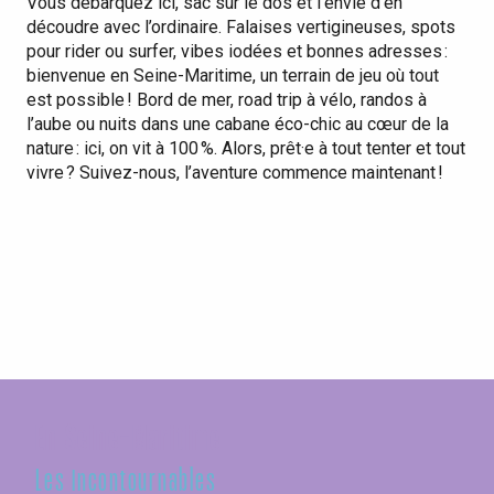
Vous débarquez ici, sac sur le dos et l’envie d’en
découdre avec l’ordinaire. Falaises vertigineuses, spots
pour rider ou surfer, vibes iodées et bonnes adresses :
bienvenue en Seine-Maritime, un terrain de jeu où tout
est possible ! Bord de mer, road trip à vélo, randos à
l’aube ou nuits dans une cabane éco-chic au cœur de la
nature : ici, on vit à 100 %. Alors, prêt·e à tout tenter et tout
vivre ? Suivez-nous, l’aventure commence maintenant !
Dormir en Seine-Maritime
Un week-end,
Nos meilleurs choix d'hébergements
Préparez votre séjour :
mille possibilités
simplifiez-vous la vie
En Seine-Maritime
Les incontournables