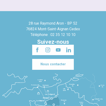
28 rue Raymond Aron - BP 52
76824 Mont-Saint-Aignan Cedex
Téléphone : 02 35 12 10 10
Suivez-nous
Nous contacter
Londres
3h30
Bruxelles
Portsmouth
Newhaven
Bonn
3h
5h
Lille
2h30
Le Tréport
Dieppe
Luxembourg
Beauvais
4h
Le Havre
1h
Reims
2h45