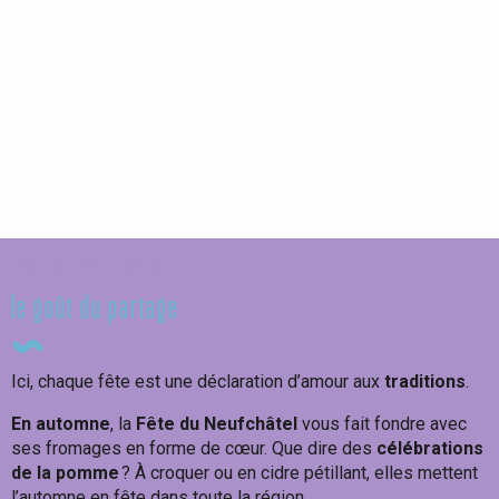
Balad'et vous !
Naterra - Découverte d'Etretat
Ateliers des souffleurs de verre
Foires et fêtes
le goût du partage
Ici, chaque fête est une déclaration d’amour aux
traditions
.
En automne
, la
Fête du Neufchâtel
vous fait fondre avec
ses fromages en forme de cœur. Que dire des
célébrations
de la pomme
? À croquer ou en cidre pétillant, elles mettent
l’automne en fête dans toute la région.