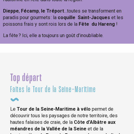
Dieppe
,
Fécamp
,
le Tréport
…toutes se transforment en
paradis pour gourmets : la
coquille
Saint-Jacques
et les
poissons frais y sont rois lors de la
Fête
du Hareng
!
La fête ? Ici, elle a toujours un goût d’inoubliable.
Un max de fêtes !
Top départ
Faites le Tour de la Seine-Maritime
Le
Tour de la Seine-Maritime à vélo
permet de
découvrir tous les paysages de notre territoire, des
hautes falaises de craie, de la
Côte d’Albâtre aux
méandres de la Vallée de la Seine
et de la