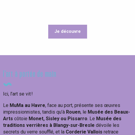
Je découvre
Inspirez-vous !
Expositions
l’art à portée de main
Ici, l’art se vit !
Le
MuMa au Havre
, face au port, présente ses œuvres
impressionnistes, tandis qu’à
Rouen
, le
Musée des Beaux-
Arts
côtoie
Monet, Sisley ou Pissarro
. Le
Musée des
traditions verrières à Blangy-sur-Bresle
dévoile les
secrets du verre soufflé, et la
Corderie Vallois
retrace