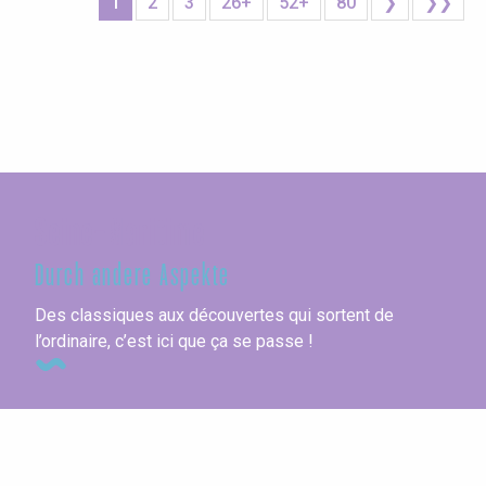
1
2
3
26+
52+
80
❯
❯❯
Seine-Maritime
Durch andere Aspekte
Des classiques aux découvertes qui sortent de
l’ordinaire, c’est ici que ça se passe !
Die Feriendörfer