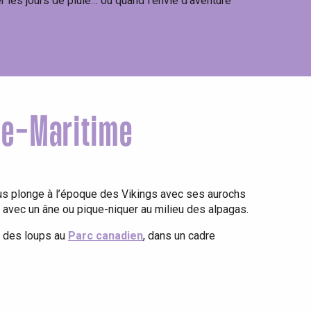
er les jours de pluie… ou quand l’envie d’aventure
ne-Maritime
s plonge à l’époque des Vikings avec ses aurochs
 avec un âne ou pique-niquer au milieu des alpagas.
s des loups au
Parc canadien
, dans un cadre