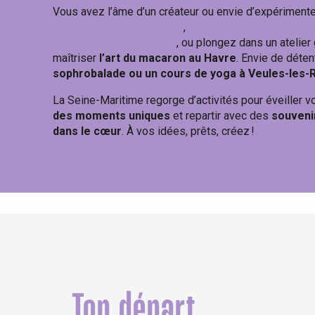
Vous avez l’âme d’un créateur ou envie d’expérimenter
céramique à Bracquetuit
,
brassez votre bière art
Amfreville-les-Champs
, ou plongez dans un atelie
maîtriser
l’art du macaron au Havre
. Envie de déten
sophrobalade ou un cours de yoga à Veules-les-
La Seine-Maritime regorge d’activités pour éveiller 
des moments uniques
et repartir avec des
souvenir
dans le cœur
. À vos idées, prêts, créez !
Top départ