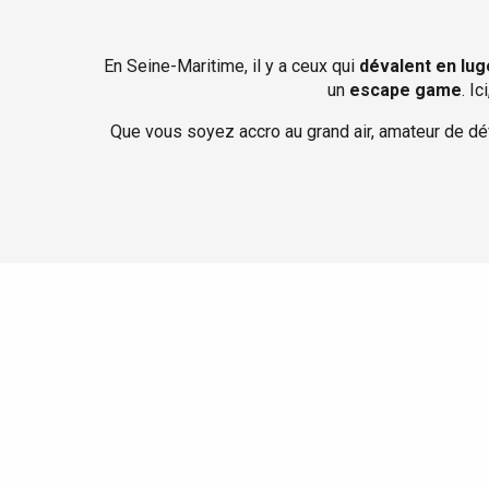
En Seine-Maritime, il y a ceux qui
dévalent en lug
un
escape game
. I
Que vous soyez accro au grand air, amateur de défi
Le Tr
Eu
Criel-sur-Mer
Blangy-s