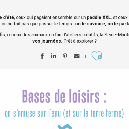
e d’été
, ceux qui pagaient ensemble sur un
paddle XXL
, et ceu
ci, on ne fait pas que passer le temps :
on le savoure, on le parta
s, curieux des animaux ou fan d’ateliers créatifs, la Seine-Mariti
vos journées.
Prêt à explorer ?
Ajouter aux
éport
Bases de loisirs :
Lille 2h30
on s’amuse sur l’eau (et sur la terre ferme)
ur-Bresle