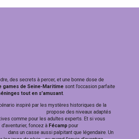
ames :
re, des secrets à percer, et une bonne dose de
 games de Seine-Maritime
sont l’occasion parfaite
méninges tout en s’amusant
.
scénario inspiré par les mystères historiques de la
 trésor d’Amékhasis
propose des niveaux adaptés
tives comme pour les adultes experts. Et si vous
d’aventurier, foncez à
Fécamp
pour
braquer la
pin
dans un casse aussi palpitant que légendaire. Un