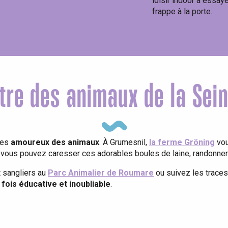
loisir indoor à essay
frappe à la porte.
ntre des animaux de la Sei
les
amoureux des animaux
. À Grumesnil,
la ferme Gröning
vou
, vous pouvez caresser ces adorables boules de laine, randonner
t sangliers au
Parc Animalier de Roumare
ou suivez les trace
 fois éducative et inoubliable
.