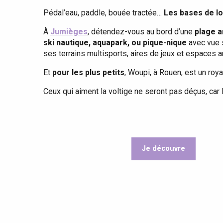
Dieppe
Pédal’eau, paddle, bouée tractée…
Les bases de lo
Offranville
À
Jumièges
, détendez-vous au bord d’une
plage ar
t-Valery-en-Caux
ski nautique, aquapark, ou pique-nique
avec vue s
er
ses terrains multisports, aires de jeux et espaces a
Et
pour les plus petits
, Woupi, à Rouen, est un roy
e
Neufchâtel-en-Bray
Ceux qui aiment la voltige ne seront pas déçus, ca
Doudeville
Val-de-Scie
etot
Forges-les-
Clères
Je découvre
Buchy
en-Seine
Duclair
Rouen