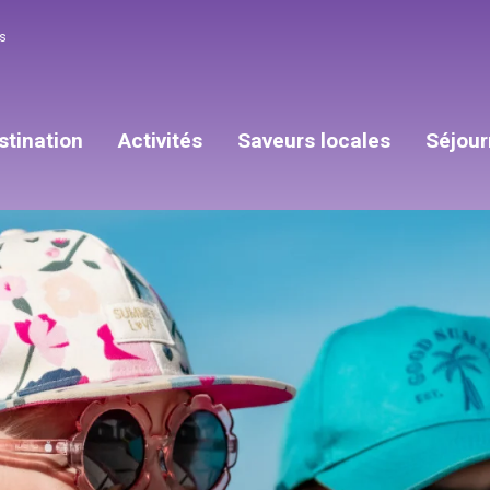
s
stination
Activités
Saveurs locales
Séjour