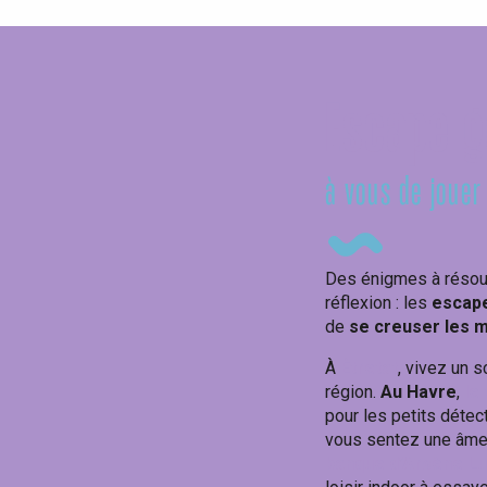
Escape g
à vous de jouer
Des énigmes à résoud
réflexion : les
escape
de
se creuser les 
À
Étretat
, vivez un 
région.
Au Havre
,
le
pour les petits détec
vous sentez une âme 
banque d’Arsène Lu