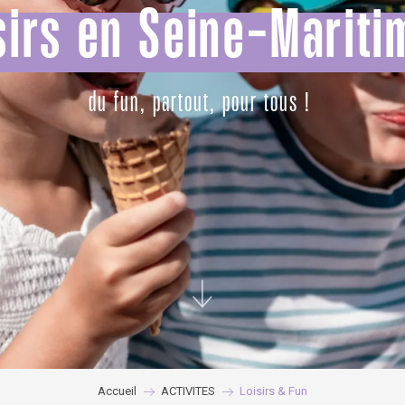
sirs en Seine-Mariti
du fun, partout, pour tous !
Accueil
ACTIVITES
Loisirs & Fun