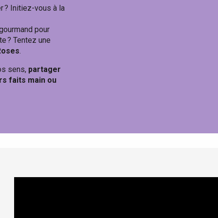
 ? Initiez-vous à la
isanale à
r gourmand pour
te ? Tentez une
Roses
.
vos sens,
partager
s faits main ou