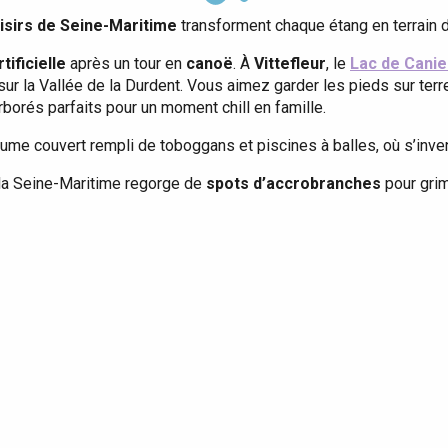
isirs de Seine-Maritime
transforment chaque étang en terrain d
tificielle
après un tour en
canoë
. À
Vittefleur
, le
Lac de Canie
ur la Vallée de la Durdent. Vous aimez garder les pieds sur terre
rborés parfaits pour un moment chill en famille.
aume couvert rempli de toboggans et piscines à balles, où s’inve
r la Seine-Maritime regorge de
spots d’accrobranches
pour grim
Eaux