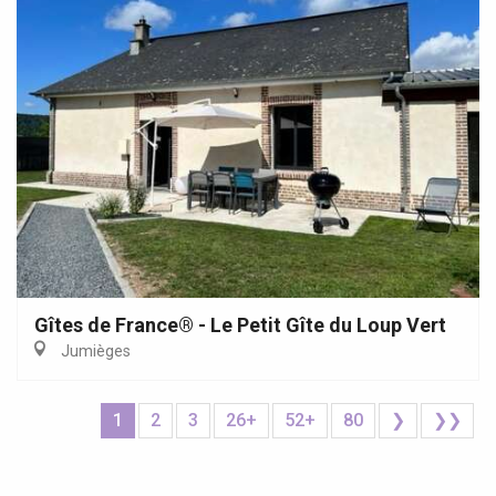
Gîtes de France® - Le Petit Gîte du Loup Vert
Jumièges
1
2
3
26+
52+
80
❯
❯❯