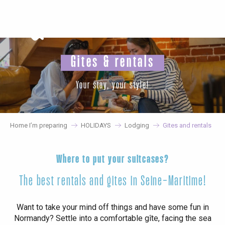
Aller
au
contenu
principal
Gites & rentals
Your stay, your style!
Home I’m preparing
HOLIDAYS
Lodging
Gites and rentals
Where to put your suitcases?
The best rentals and gites in Seine-Maritime!
Want to take your mind off things and have some fun in
Normandy? Settle into a comfortable gîte, facing the sea