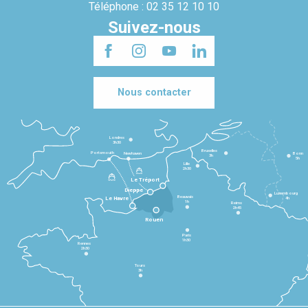
Téléphone : 02 35 12 10 10
Suivez-nous
Nous contacter
Londres
3h30
Bruxelles
Portsmouth
Newhaven
Bonn
3h
5h
Lille
2h30
Le Tréport
Dieppe
Luxembourg
Beauvais
4h
Le Havre
1h
Reims
2h45
Rouen
Paris
1h30
Rennes
2h30
Tours
3h