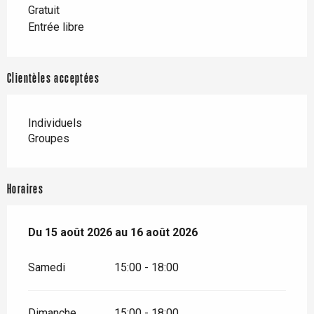
Gratuit
Entrée libre
Clientèles acceptées
Individuels
Groupes
Horaires
Du
Du
15 août 2026
15 août 2026
au
au
16 août 2026
16 août 2026
Samedi
15:00 - 18:00
Dimanche
15:00 - 18:00