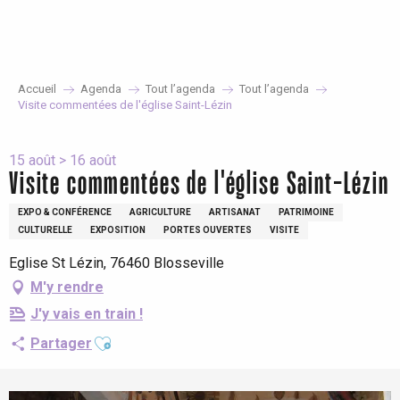
Aller
au
contenu
principal
Accueil
Agenda
Tout l’agenda
Tout l’agenda
Visite commentées de l'église Saint-Lézin
15 août > 16 août
Visite commentées de l'église Saint-Lézin
EXPO & CONFÉRENCE
AGRICULTURE
ARTISANAT
PATRIMOINE
CULTURELLE
EXPOSITION
PORTES OUVERTES
VISITE
Eglise St Lézin, 76460 Blosseville
M'y rendre
J'y vais en train !
Ajouter aux favoris
Partager