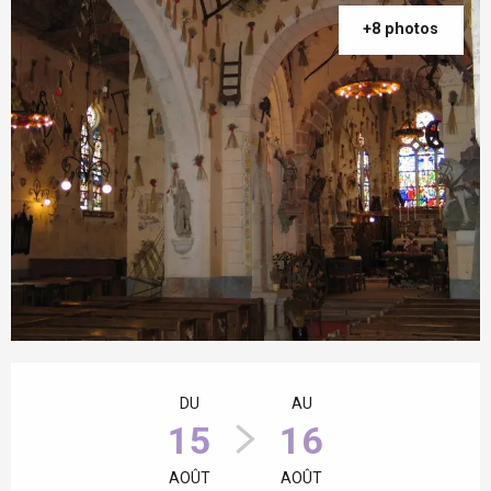
+8 photos
Ouverture et coordonnées
DU
AU
15
16
AOÛT
AOÛT