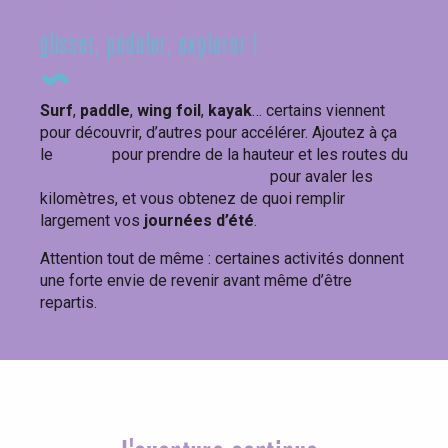
En Seine-Maritime,
glisser, pédaler, explorer !
Surf
,
paddle
,
wing foil
,
kayak
… certains viennent
pour découvrir, d’autres pour accélérer. Ajoutez à ça
le
GR®21
pour prendre de la hauteur et les routes du
Tour de la Seine-Maritime à vélo
pour avaler les
kilomètres, et vous obtenez de quoi remplir
largement vos
journées d’été
.
Attention tout de même : certaines activités donnent
une forte envie de revenir avant même d’être
repartis.