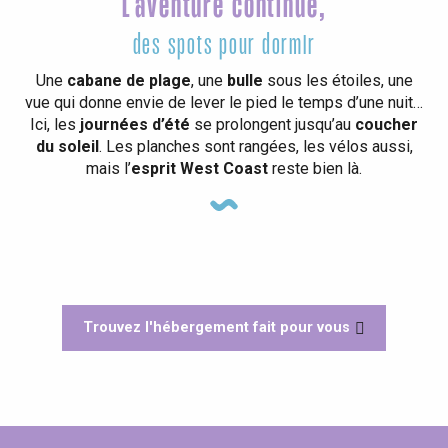
L'aventure continue,
des spots pour dormir
Une
cabane de plage
, une
bulle
sous les étoiles, une
vue qui donne envie de lever le pied le temps d’une nuit…
Ici, les
journées d’été
se prolongent jusqu’au
coucher
du soleil
. Les planches sont rangées, les vélos aussi,
mais l’
esprit West Coast
reste bien là.
Gîte L'Armillaire
Gîtes de France® - O Temps Joyeux
Gîtes de France® - La Maison de Campagne
Trouvez l'hébergement fait pour vous