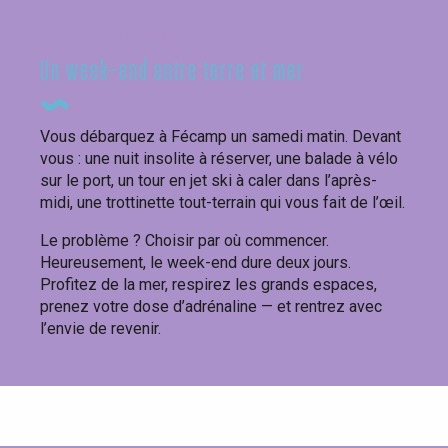
48h à Fécamp
Un week-end entre terre et mer
Vous débarquez à Fécamp un samedi matin. Devant
vous : une nuit insolite à réserver, une balade à vélo
sur le port, un tour en jet ski à caler dans l’après-
midi, une trottinette tout-terrain qui vous fait de l’œil.
Le problème ? Choisir par où commencer.
Heureusement, le week-end dure deux jours.
Profitez de la mer, respirez les grands espaces,
prenez votre dose d’adrénaline — et rentrez avec
l’envie de revenir.
Réservez votre week-end rando
au rythme de l’été