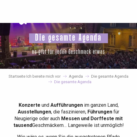
Aller
au
contenu
principal
Die gesamte Agenda
es gibt für jeden Geschmack etwas
Startseite Ich bereite mich vor
Agenda
Die gesamte Agenda
Die gesamte Agenda
Konzerte
und
Aufführungen
im ganzen Land,
Ausstellungen
, die faszinieren,
Führungen
für
Neugierige oder auch
Messen und Dorffeste mit
tausend
Geschmäckern… Langeweile ist unmöglich!
Wie wäre es, wenn Sie die ausgetretenen Pfade