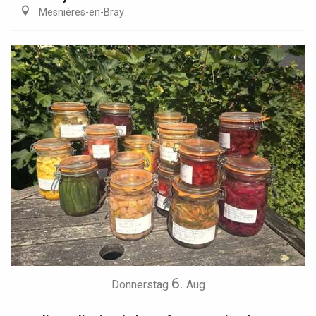
Mesnières-en-Bray
6.
Donnerstag
Aug