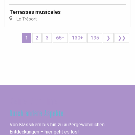
Terrasses musicales
Le Tréport
1
2
3
65+
130+
195
❯
❯❯
Seine-Maritime
Durch andere Aspekte
Von Klassikern bis hin zu außergewöhnlichen
Entdeckungen – hier geht es los!