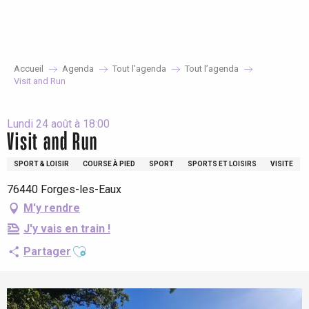
Aller
au
contenu
principal
Accueil
Agenda
Tout l’agenda
Tout l’agenda
Visit and Run
Lundi 24 août à 18:00
Visit and Run
SPORT & LOISIR
COURSE À PIED
SPORT
SPORTS ET LOISIRS
VISITE
76440 Forges-les-Eaux
M'y rendre
J'y vais en train !
Ajouter aux favoris
Partager