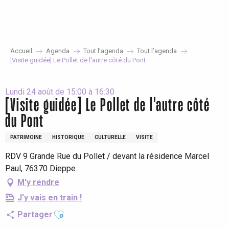
Aller
au
contenu
principal
Accueil
Agenda
Tout l’agenda
Tout l’agenda
[Visite guidée] Le Pollet de l'autre côté du Pont
Lundi 24 août de 15:00 à 16:30
[Visite guidée] Le Pollet de l'autre côté
du Pont
PATRIMOINE
HISTORIQUE
CULTURELLE
VISITE
RDV 9 Grande Rue du Pollet / devant la résidence Marcel
Paul, 76370 Dieppe
M'y rendre
J'y vais en train !
Ajouter aux favoris
Partager