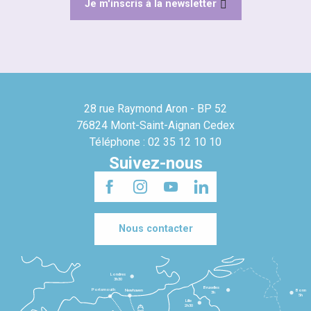
Je m'inscris à la newsletter
28 rue Raymond Aron - BP 52
76824 Mont-Saint-Aignan Cedex
Téléphone : 02 35 12 10 10
Suivez-nous
Nous contacter
Londres
3h30
Bruxelles
Portsmouth
Newhaven
Bonn
3h
5h
Lille
2h30