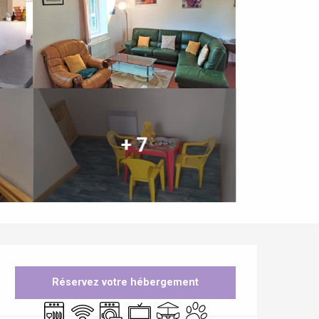
+ 7
Ouverture et coordonnées
Réservez votre hébergement
Lave vaisselle
WiFi
Lave linge
Télévision
Terrasse
Animaux acceptés