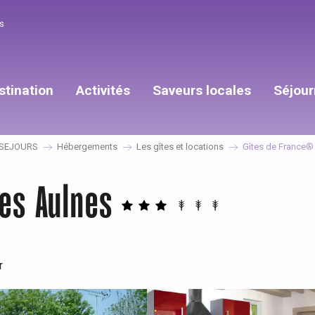
s
stination
Activités
Saveurs locales
Séjour
SEJOURS
Hébergements
Les gîtes et locations
Gîtes de France® 
es Aulnes
r