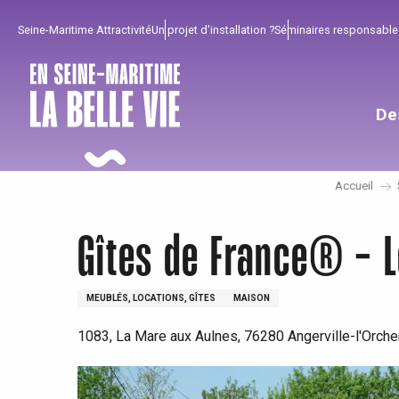
Aller
Seine-Maritime Attractivité
Un projet d'installation ?
Séminaires responsable
au
contenu
principal
De
Accueil
Gîtes de France® - L
MEUBLÉS, LOCATIONS, GÎTES
MAISON
1083, La Mare aux Aulnes, 76280 Angerville-l'Orche
Pour profiter
Incontournables
Bien de chez nous !