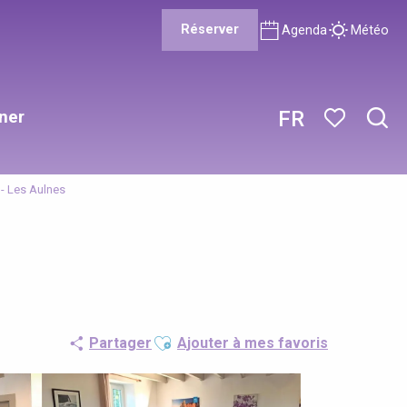
Réserver
Agenda
Météo
ner
FR
Rech
Voir les favor
- Les Aulnes
Ajouter aux favoris
Partager
Ajouter à mes favoris