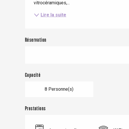
vitrocéramiques,...
Lire la suite
Réservation
Capacité
Le Tr
8 Personne(s)
Eu
Prestations
Criel-sur-Mer
Blangy-s