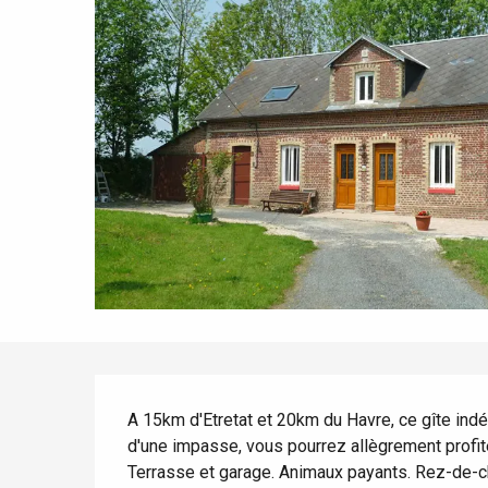
Tout l'agenda
Lieux branchés
Séjours en bord de
mer
Eté
Meilleurs brunch
Séjours en train
Quand il pleut
Restaurants avec vue
Séjours à vélo
Avec les enfants
Entre amis
Description
A 15km d'Etretat et 20km du Havre, ce gîte ind
d'une impasse, vous pourrez allègrement profit
Terrasse et garage. Animaux payants. Rez-de-ch