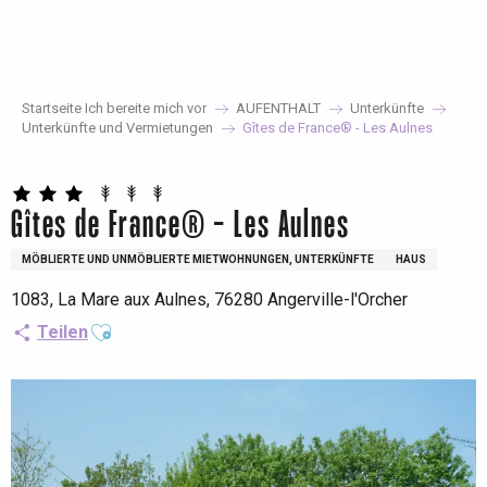
Aller
au
contenu
principal
Startseite Ich bereite mich vor
AUFENTHALT
Unterkünfte
Unterkünfte und Vermietungen
Gîtes de France® - Les Aulnes
Gîtes de France® - Les Aulnes
MÖBLIERTE UND UNMÖBLIERTE MIETWOHNUNGEN, UNTERKÜNFTE
HAUS
1083, La Mare aux Aulnes, 76280 Angerville-l'Orcher
Ajouter aux favoris
Teilen