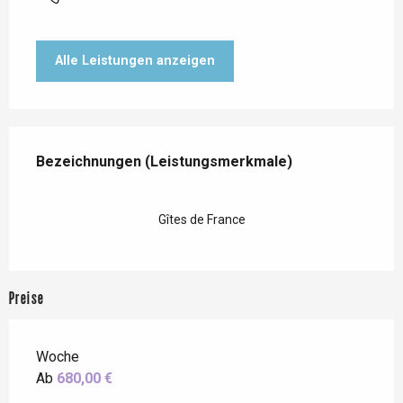
Alle Leistungen anzeigen
Leistungensmöglichkeiten
Bezeichnungen (Leistungsmerkmale)
Bezeichnungen (Leistungsmerkmale)
Gîtes de France
Preise
Woche
Ab
680,00 €