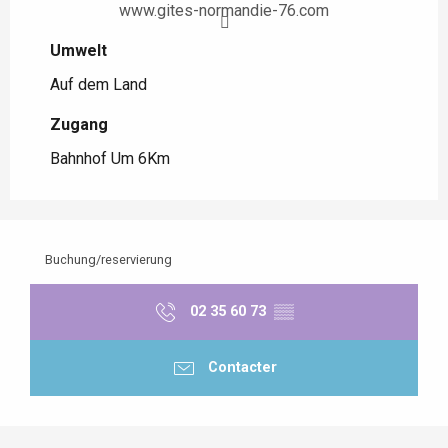
www.gites-normandie-76.com
Umwelt
Umwelt
Auf dem Land
Zugang
Zugang
Bahnhof Um 6Km
Buchung/reservierung
02 35 60 73
▒▒
Contacter