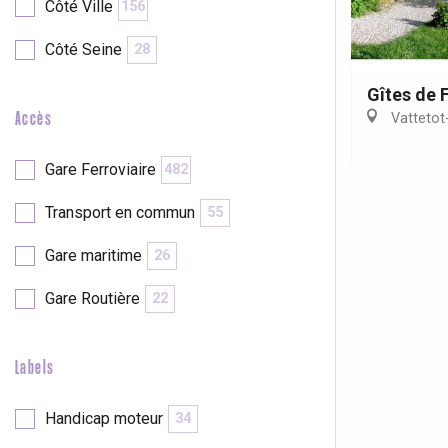
Côté Ville
156
Côté Seine
28
Gîtes de 
Accès
Vattetot
Gare Ferroviaire
482
Transport en commun
55
Gare maritime
26
Gare Routière
22
re
éjour
Labels
Handicap moteur
34