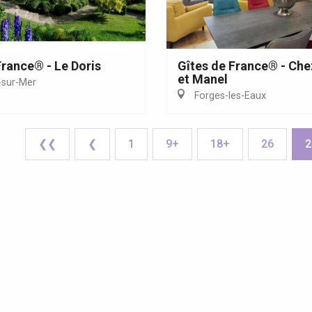
France® - Le Doris
Gîtes de France® - Che
et Manel
-sur-Mer
Forges-les-Eaux
❮❮
❮
1
9+
18+
26
2