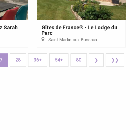
z Sarah
Gîtes de France® - Le Lodge du
Parc
Saint-Martin-aux-Buneaux
7
28
36+
54+
80
❯
❯❯