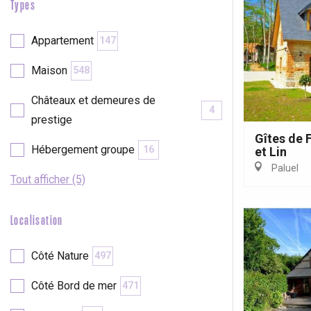
Types
Paris 1h30
Appartement
147
Maison
548
Châteaux et demeures de
4
prestige
Gîtes de 
Hébergement groupe
16
et Lin
Paluel
Tout afficher (5)
Localisation
Côté Nature
497
Côté Bord de mer
471