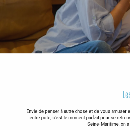
Tout l'agenda
Lieux branchés
Séjours en bord de
mer
Eté
Meilleurs brunch
Séjours en train
Quand il pleut
Restaurants avec vue
Séjours à vélo
Avec les enfants
Entre amis
Le
Envie de penser à autre chose et de vous amuser en
entre pote, c’est le moment parfait pour se retrou
Seine-Maritime, on a 