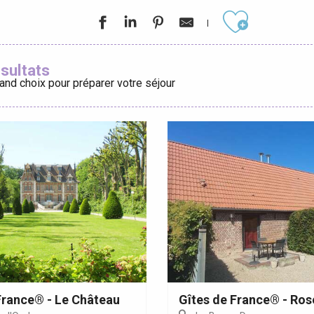
Ajouter aux
ésultats
and choix pour préparer votre séjour
éport
Lille 2h30
ur-Bresle
France® - Le Château
Gîtes de France® - Ros