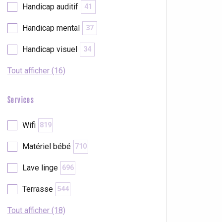
Handicap auditif
41
Handicap mental
37
Handicap visuel
34
Tout afficher (16)
Services
Wifi
819
Matériel bébé
710
Lave linge
696
Terrasse
544
Tout afficher (18)