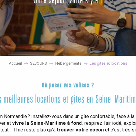
Votre séjour, votre style !
Accueil
SEJOURS
Hébergements
Les gîtes et locations
Où poser vos valises ?
s meilleures locations et gîtes en Seine-Maritim
 Normandie ? Installez-vous dans un gîte confortable, face à la 
ver et
vivre la Seine-Maritime à fond
: respirez l’air iodé, expl
tout… Il ne reste plus qu’à
trouver votre cocon
et c’est très si