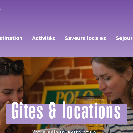
s
stination
Activités
Saveurs locales
Séjour
Gîtes & locations