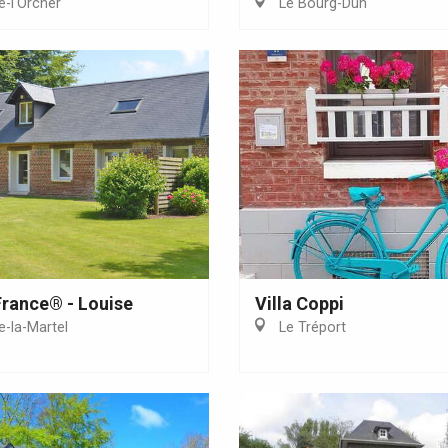
e-l'Orcher
Le Bourg-Dun
Eaux
France® - Louise
Villa Coppi
e-la-Martel
Le Tréport