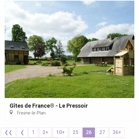
Gîtes de France® - Le Pressoir
Fresne-le-Plan
❮❮
❮
1
2+
10+
25
26
27
36+