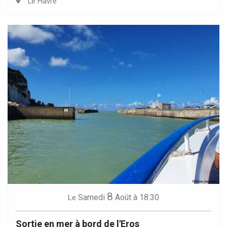
Le Havre
8
Samedi
Août
à 18:30
Le
Sortie en mer à bord de l'Eros