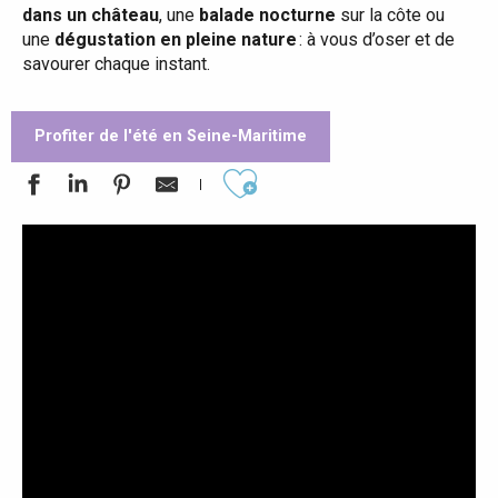
dans un château
, une
balade nocturne
sur la côte ou
une
dégustation en pleine nature
: à vous d’oser et de
savourer chaque instant.
Profiter de l'été en Seine-Maritime
Ajouter aux favoris