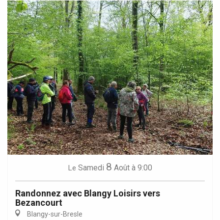
8
Samedi
Août
à 9:00
Le
Randonnez avec Blangy Loisirs vers
Bezancourt
Blangy-sur-Bresle