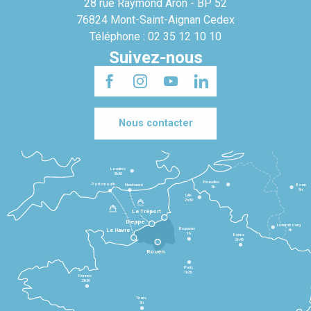
28 rue Raymond Aron - BP 52
76824 Mont-Saint-Aignan Cedex
Téléphone : 02 35 12 10 10
Suivez-nous
Nous contacter
Londres
3h30
Bruxelles
Portsmouth
Newhaven
Bonn
3h
5h
Lille
2h30
Le Tréport
Dieppe
Luxembourg
Beauvais
4h
Le Havre
1h
Reims
2h45
Rouen
Paris
1h30
Rennes
2h30
Tours
3h