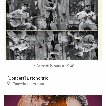
8
Samedi
Août
à 19:30
Le
[Concert] Latcho trio
Tourville-sur-Arques