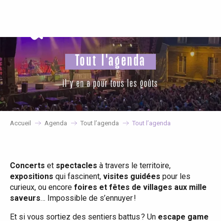
Aller
au
contenu
principal
Tout l'agenda
il y en a pour tous les goûts
Accueil
Agenda
Tout l’agenda
Tout l’agenda
Concerts
et
spectacles
à travers le territoire,
expositions
qui fascinent,
visites guidées
pour les
curieux, ou encore
foires et fêtes de villages aux mille
saveurs
… Impossible de s’ennuyer !
Et si vous sortiez des sentiers battus ? Un
escape game