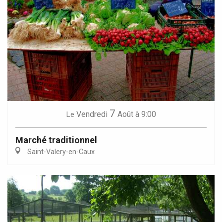
7
Vendredi
Août
à 9:00
Le
Marché traditionnel
Saint-Valery-en-Caux