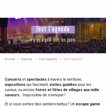
Aller
au
contenu
principal
Tout l'agenda
il y en a pour tous les goûts
Accueil
Agenda
Tout l’agenda
Tout l’agenda
Concerts
et
spectacles
à travers le territoire,
expositions
qui fascinent,
visites guidées
pour les
curieux, ou encore
foires et fêtes de villages aux mille
saveurs
… Impossible de s’ennuyer !
Et si vous sortiez des sentiers battus ? Un
escape game