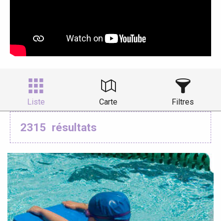
Liste
Carte
Filtres
2315
résultats