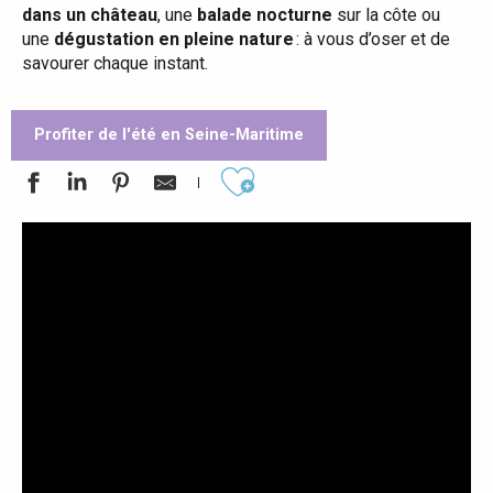
dans un château
, une
balade nocturne
sur la côte ou
une
dégustation en pleine nature
: à vous d’oser et de
savourer chaque instant.
Profiter de l'été en Seine-Maritime
Ajouter aux favoris