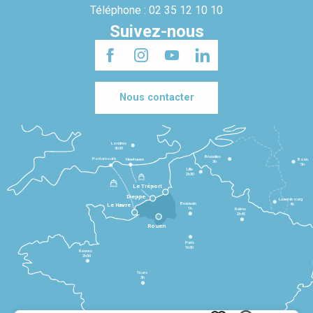
Téléphone : 02 35 12 10 10
Suivez-nous
Nous contacter
Londres
3h30
Bruxelles
Portsmouth
Newhaven
Bonn
3h
5h
Lille
2h30
Le Tréport
Dieppe
Luxembourg
Beauvais
4h
Le Havre
1h
Reims
2h45
Rouen
Paris
1h30
Rennes
2h30
Tours
3h