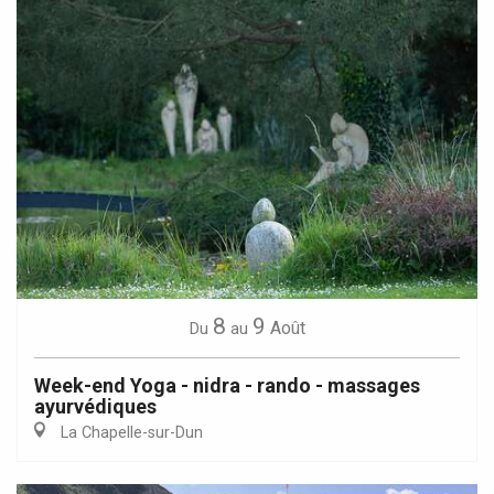
8
9
Août
Du
au
Week-end Yoga - nidra - rando - massages
ayurvédiques
La Chapelle-sur-Dun