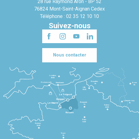
28 rue Raymond Aron - BP 52
76824 Mont-Saint-Aignan Cedex
Téléphone : 02 35 12 10 10
Suivez-nous
Nous contacter
Londres
3h30
Bruxelles
Portsmouth
Newhaven
Bonn
3h
5h
Lille
2h30
Le Tréport
Dieppe
Luxembourg
Beauvais
4h
Le Havre
1h
Reims
2h45
Rouen
Paris
1h30
Rennes
2h30
Tours
3h