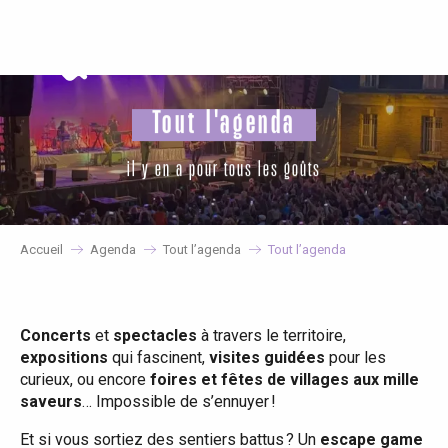
Aller
au
contenu
principal
Tout l'agenda
il y en a pour tous les goûts
Accueil
Agenda
Tout l’agenda
Tout l’agenda
Concerts
et
spectacles
à travers le territoire,
expositions
qui fascinent,
visites guidées
pour les
curieux, ou encore
foires et fêtes de villages aux mille
saveurs
… Impossible de s’ennuyer !
Et si vous sortiez des sentiers battus ? Un
escape game