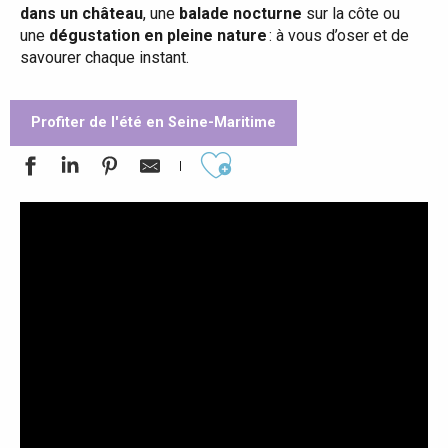
dans un château
, une
balade nocturne
sur la côte ou
une
dégustation en pleine nature
: à vous d’oser et de
savourer chaque instant.
Profiter de l'été en Seine-Maritime
Ajouter aux favoris