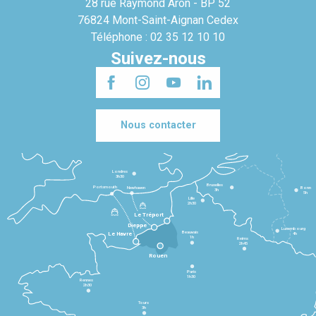
28 rue Raymond Aron - BP 52
76824 Mont-Saint-Aignan Cedex
Téléphone : 02 35 12 10 10
Suivez-nous
Nous contacter
Londres
3h30
Bruxelles
Portsmouth
Newhaven
Bonn
3h
5h
Lille
2h30
Le Tréport
Dieppe
Luxembourg
Beauvais
4h
Le Havre
1h
Reims
2h45
Rouen
Paris
1h30
Rennes
2h30
Tours
3h