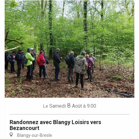
8
Samedi
Août
à 9:00
Le
Randonnez avec Blangy Loisirs vers
Bezancourt
Blangy-sur-Bresle