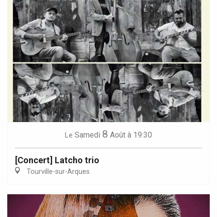
8
Samedi
Août
à 19:30
Le
[Concert] Latcho trio
Tourville-sur-Arques