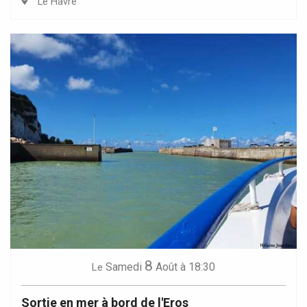
Le Havre
8
Samedi
Août
à 18:30
Le
Sortie en mer à bord de l'Eros