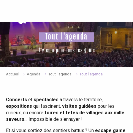
Aller
au
contenu
principal
Tout l'agenda
il y en a pour tous les goûts
Accueil
Agenda
Tout l’agenda
Tout l’agenda
Concerts
et
spectacles
à travers le territoire,
expositions
qui fascinent,
visites guidées
pour les
curieux, ou encore
foires et fêtes de villages aux mille
saveurs
… Impossible de s’ennuyer !
Et si vous sortiez des sentiers battus ? Un
escape game