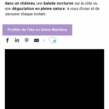
dans un château
, une
balade nocturne
sur la côte ou
une
dégustation en pleine nature
: à vous d’oser et de
savourer chaque instant.
Profiter de l'été en Seine-Maritime
Ajouter aux favoris