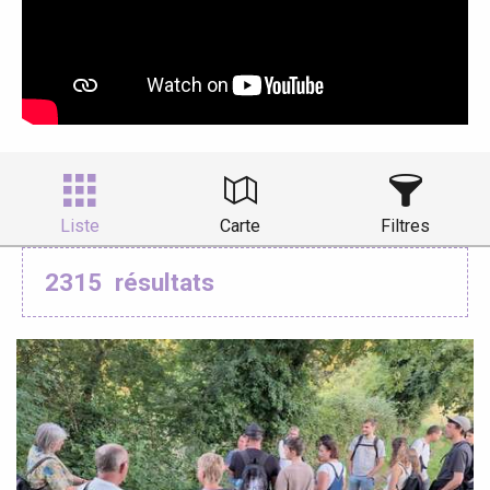
Liste
Carte
Filtres
2315
résultats