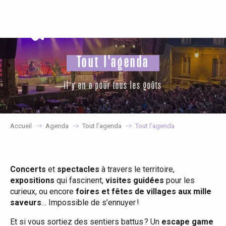
Aller
au
contenu
principal
Tout l'agenda
il y en a pour tous les goûts
Accueil
Agenda
Tout l’agenda
Tout l’agenda
Concerts
et
spectacles
à travers le territoire,
expositions
qui fascinent,
visites guidées
pour les
curieux, ou encore
foires et fêtes de villages aux mille
saveurs
… Impossible de s’ennuyer !
Et si vous sortiez des sentiers battus ? Un
escape game