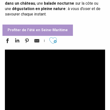
dans un château
, une
balade nocturne
sur la côte ou
une
dégustation en pleine nature
: à vous d’oser et de
savourer chaque instant.
Profiter de l'été en Seine-Maritime
Ajouter aux favoris