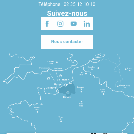
Téléphone : 02 35 12 10 10
Suivez-nous
Nous contacter
Londres
3h30
Bruxelles
Portsmouth
Newhaven
Bonn
3h
5h
Lille
2h30
Le Tréport
Dieppe
Luxembourg
Beauvais
4h
Le Havre
1h
Reims
2h45
Rouen
Paris
1h30
Rennes
2h30
Tours
3h