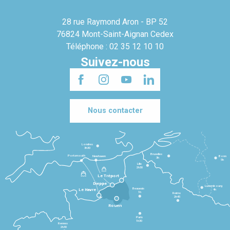
28 rue Raymond Aron - BP 52
76824 Mont-Saint-Aignan Cedex
Téléphone : 02 35 12 10 10
Suivez-nous
Nous contacter
Londres
3h30
Bruxelles
Portsmouth
Newhaven
Bonn
3h
5h
Lille
2h30
Le Tréport
Dieppe
Luxembourg
Beauvais
4h
Le Havre
1h
Reims
2h45
Rouen
Paris
1h30
Rennes
2h30