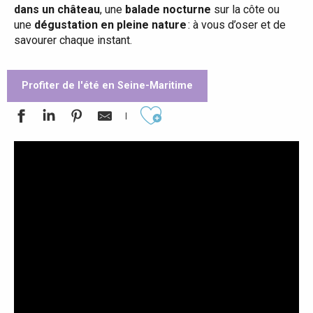
dans un château
, une
balade nocturne
sur la côte ou
une
dégustation en pleine nature
: à vous d’oser et de
savourer chaque instant.
Profiter de l'été en Seine-Maritime
Ajouter aux favoris