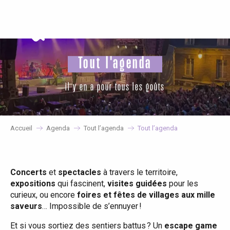
Aller
au
contenu
principal
Tout l'agenda
il y en a pour tous les goûts
Accueil
Agenda
Tout l’agenda
Tout l’agenda
Concerts
et
spectacles
à travers le territoire,
expositions
qui fascinent,
visites guidées
pour les
curieux, ou encore
foires et fêtes de villages aux mille
saveurs
… Impossible de s’ennuyer !
Et si vous sortiez des sentiers battus ? Un
escape game