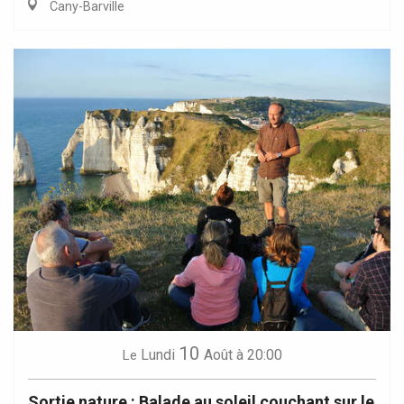
Cany-Barville
10
Lundi
Août
à 20:00
Le
Sortie nature : Balade au soleil couchant sur le