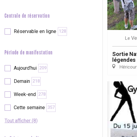
e
Neufchâtel-en-Bray
Doudeville
Centrale de réservation
Val-de-Scie
etot
Réservable en ligne
128
Forges-les-
Ve
Le
Clères
Buchy
Période de manifestation
Sortie Nat
en-Seine
légendes
Duclair
Héricour
Aujourd'hui
209
Rouen
Demain
218
Week-end
278
Cette semaine
357
Paris 1h30
Tout afficher (8)