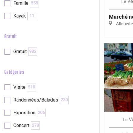
Ve
Le
Famille
555
re
éjour
Kayak
11
Marché n
Allouvill
Gratuit
Gratuit
982
Catégories
Visite
510
Randonnées/Balades
230
Exposition
206
V
Le
Concert
278