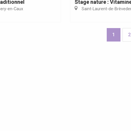
aditionnel
Stage nature : Vitamin
lery-en-Caux
Saint-Laurent-de-Brèvede
1
2
enda ce week-end