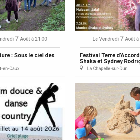
Eaux
7
7
ndredi
Août
à 21:00
Vendredi
Août
à
Le
ure : Sous le ciel des
Festival Terre d'Accor
Shaka et Sydney Rodri
t-en-Caux
La Chapelle-sur-Dun