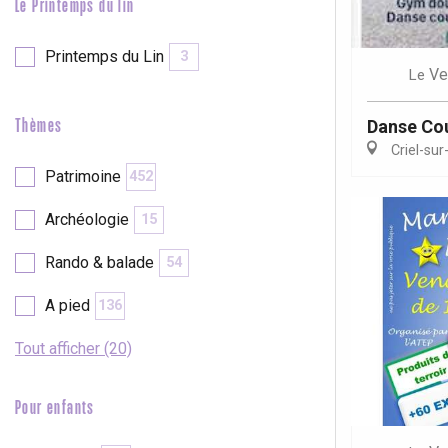
Le Printemps du lin
Printemps du Lin
3
Ve
Le
Danse Cou
Thèmes
Criel-sur
Patrimoine
452
Archéologie
15
Rando & balade
54
A pied
136
Tout afficher (20)
Pour enfants