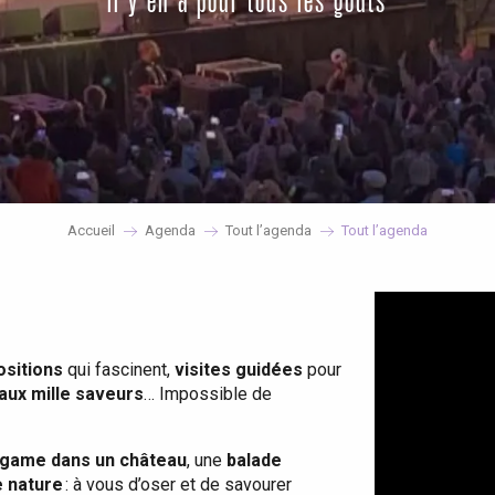
il y en a pour tous les goûts
Accueil
Agenda
Tout l’agenda
Tout l’agenda
ositions
qui fascinent,
visites guidées
pour
 aux mille saveurs
… Impossible de
game dans un château
, une
balade
e nature
: à vous d’oser et de savourer