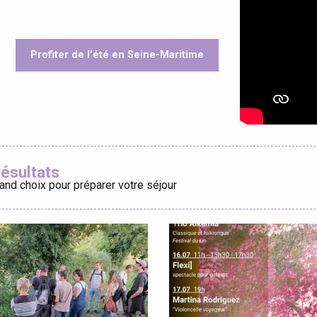
Profiter de l'été en Seine-Maritime
éport
oris
Lille 2h30
résultats
and choix pour préparer votre séjour
ur-Bresle