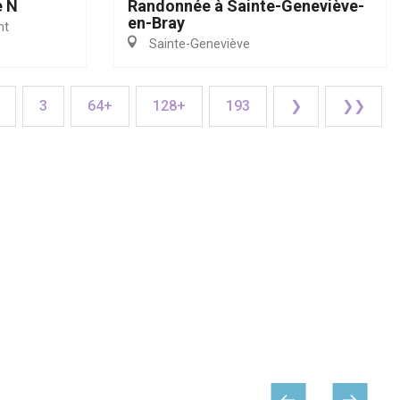
e N
Randonnée à Sainte-Geneviève-
en-Bray
nt
Sainte-Geneviève
3
64+
128+
193
❯
❯❯