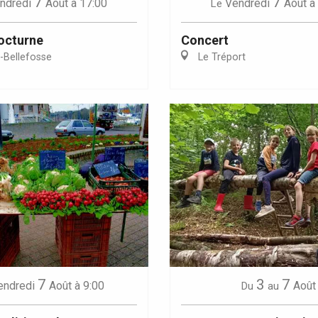
7
7
ndredi
Août
à 17:00
Vendredi
Août
à
Le
octurne
Concert
e-Bellefosse
Le Tréport
7
3
7
endredi
Août
à 9:00
Août
Du
au