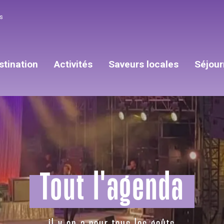
s
stination
Activités
Saveurs locales
Séjour
Tout l'agenda