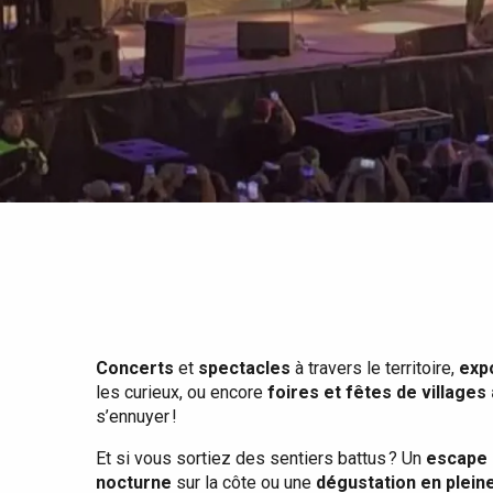
Tout l'agenda
Lieux branchés
Séjours en bord de
mer
Eté
Meilleurs brunch
Séjours en train
Quand il pleut
Restaurants avec vue
Séjours à vélo
Avec les enfants
Entre amis
Concerts
et
spectacles
à travers le territoire,
exp
les curieux, ou encore
foires et fêtes de villages
s’ennuyer !
Et si vous sortiez des sentiers battus ? Un
escape 
nocturne
sur la côte ou une
dégustation en plein