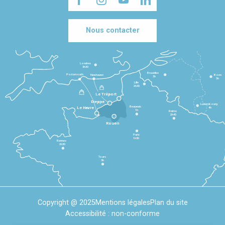
Nous contacter
Londres
3h30
Bruxelles
Portsmouth
Newhaven
Bonn
3h
5h
Lille
2h30
Le Tréport
Dieppe
Luxembourg
Beauvais
4h
Le Havre
1h
Reims
2h45
Rouen
Paris
1h30
Rennes
2h30
Tours
3h
Copyright @ 2025
Mentions légales
Plan du site
Accessibilité : non-conforme