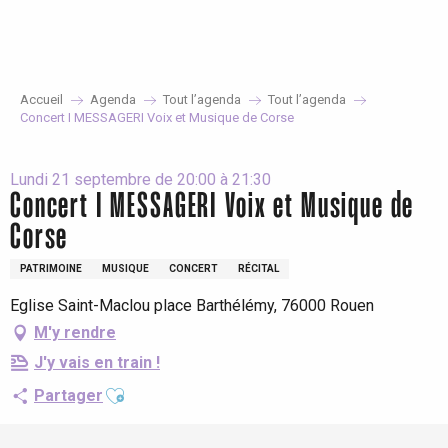
Aller
au
contenu
principal
Accueil
Agenda
Tout l’agenda
Tout l’agenda
Concert I MESSAGERI Voix et Musique de Corse
Lundi 21 septembre de 20:00 à 21:30
Concert I MESSAGERI Voix et Musique de
Corse
PATRIMOINE
MUSIQUE
CONCERT
RÉCITAL
Eglise Saint-Maclou place Barthélémy, 76000 Rouen
M'y rendre
J'y vais en train !
Ajouter aux favoris
Partager