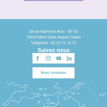
28 rue Raymond Aron - BP 52
76824 Mont-Saint-Aignan Cedex
Téléphone : 02 35 12 10 10
Suivez-nous
Nous contacter
Londres
3h30
Bruxelles
Portsmouth
Newhaven
Bonn
3h
5h
Lille
2h30
Le Tréport
Dieppe