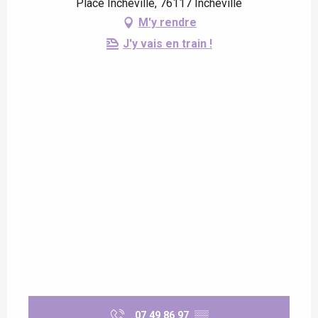
Place Incheville, 76117 Incheville
M'y rendre
J'y vais en train !
07 49 86 97
▒▒