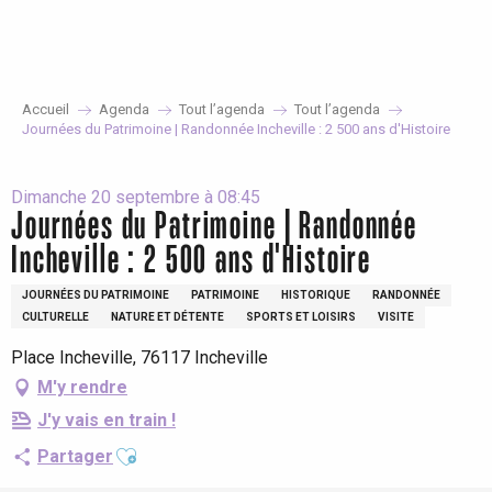
Aller
au
contenu
principal
Accueil
Agenda
Tout l’agenda
Tout l’agenda
Journées du Patrimoine | Randonnée Incheville : 2 500 ans d'Histoire
Dimanche 20 septembre à 08:45
Journées du Patrimoine | Randonnée
Incheville : 2 500 ans d'Histoire
JOURNÉES DU PATRIMOINE
PATRIMOINE
HISTORIQUE
RANDONNÉE
CULTURELLE
NATURE ET DÉTENTE
SPORTS ET LOISIRS
VISITE
Place Incheville, 76117 Incheville
M'y rendre
J'y vais en train !
Ajouter aux favoris
Partager