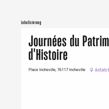
Paris 1h30
Lokalisierung
Journées du Patrim
d'Histoire
Place Incheville, 76117 Incheville
Anfahrt
 &
alt