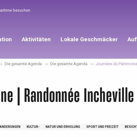
Maritime besuchen
ation
Aktivitäten
Lokale Geschmäcker
Auf
Die gesamte Agenda
Die gesamte Agenda
Journées du Patrimoine 
ne | Randonnée Incheville
ANDERUNGEN
KULTUR-
NATUR UND ERHOLUNG
SPORT UND FREIZEIT
BESICH