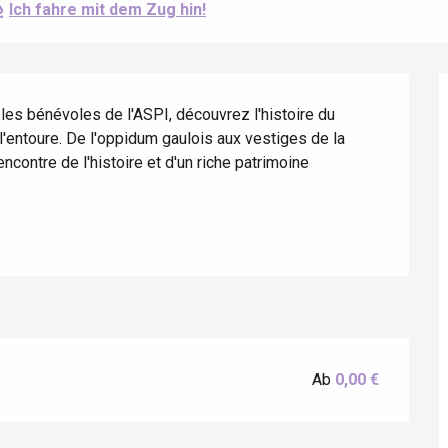
Ich fahre mit dem Zug hin!
s bénévoles de l'ASPI, découvrez l'histoire du 
 l'entoure. De l'oppidum gaulois aux vestiges de la 
ontre de l'histoire et d'un riche patrimoine 
éport
Lille 2h30
Ab
0,00 €
ur-Bresle