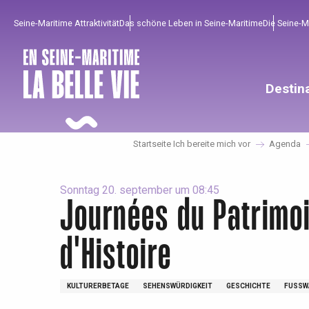
Aller
Seine-Maritime Attraktivität
Das schöne Leben in Seine-Maritime
Die Seine-
au
contenu
principal
Destin
Startseite Ich bereite mich vor
Agenda
Sonntag 20. september um 08:45
Journées du Patrimoi
d'Histoire
Um zu profitieren
Unumgänglich
Gut aus der Heimat !
Die gesamte Agenda
Trendige Orte
Aufenthalte am Meer
KULTURERBETAGE
SEHENSWÜRDIGKEIT
GESCHICHTE
FUSSW