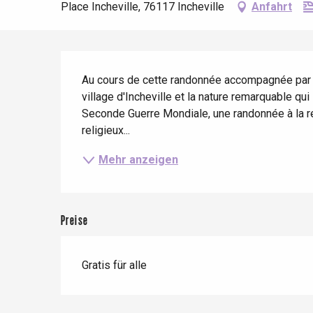
Frühling
Bester Brunch
Aufenthalte mit dem
Place Incheville, 76117 Incheville
Anfahrt
Zug
Wenn es regnet
Restaurants mit
Aussicht
Fahrradaufenthalte
Mit den Kindern
Beschreibung
Au cours de cette randonnée accompagnée par le
Unter Freunden
village d'Incheville et la nature remarquable qui
Seconde Guerre Mondiale, une randonnée à la renc
religieux...
Mehr anzeigen
Le Tr
Preise
Eu
Gratis für alle
Criel-sur-Mer
Blangy-s