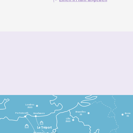
Londres
3h30
Bruxelles
Portsmouth
Newhaven
Bonn
3h
5h
Lille
2h30
Le Tréport