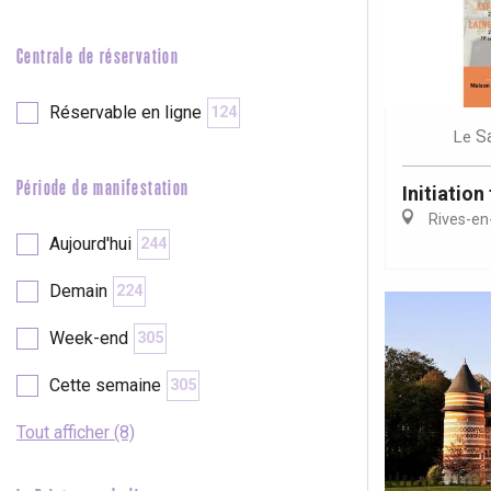
e
Neufchâtel-en-Bray
Doudeville
Centrale de réservation
Val-de-Scie
etot
Réservable en ligne
124
Forges-les-
S
Le
Clères
Buchy
Période de manifestation
Initiation 
en-Seine
Rives-en
Duclair
Aujourd'hui
244
Rouen
Demain
224
Week-end
305
Cette semaine
305
Paris 1h30
Tout afficher (8)