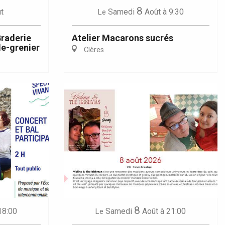
8
t
Samedi
Août
à 9:30
Le
Braderie
Atelier Macarons sucrés
e-grenier
Clères
8
18:00
Samedi
Août
à 21:00
Le