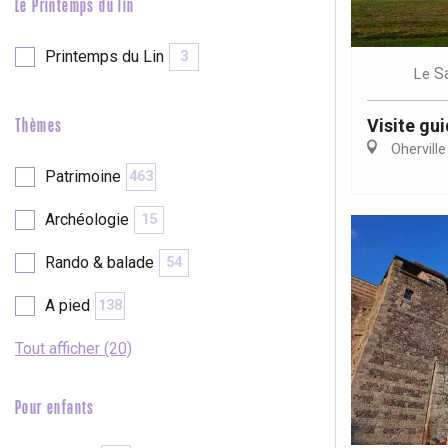
Le Printemps du lin
Printemps du Lin
3
S
Le
Visite gu
Thèmes
Oherville
Patrimoine
463
Archéologie
15
Rando & balade
54
A pied
138
Tout afficher (20)
Pour enfants