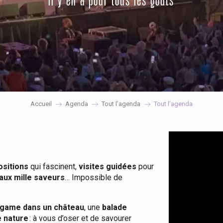
il y en a pour tous les goûts
Accueil
Agenda
Tout l’agenda
Tout l’agenda
ositions
qui fascinent,
visites guidées
pour
 aux mille saveurs
… Impossible de
game dans un château
, une
balade
e nature
: à vous d’oser et de savourer