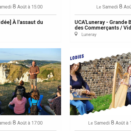
8
8
amedi
Août
à 15:00
Samedi
Aoû
Le
idée] À l'assaut du
UCA'Luneray - Grande 
des Commerçants / Vid
Luneray
8
8
amedi
Août
à 17:00
Samedi
Août
à 
Le