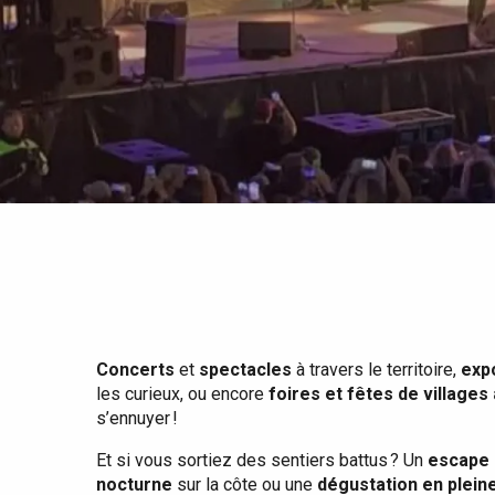
Tout l'agenda
Lieux branchés
Séjours en bord de
mer
Eté
Meilleurs brunch
Séjours en train
Quand il pleut
Restaurants avec vue
Séjours à vélo
Avec les enfants
Entre amis
Concerts
et
spectacles
à travers le territoire,
exp
les curieux, ou encore
foires et fêtes de villages
s’ennuyer !
Et si vous sortiez des sentiers battus ? Un
escape 
nocturne
sur la côte ou une
dégustation en plein