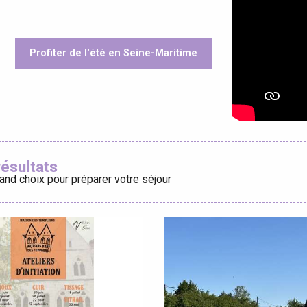
Profiter de l'été en Seine-Maritime
éport
oris
Lille 2h30
résultats
and choix pour préparer votre séjour
ur-Bresle