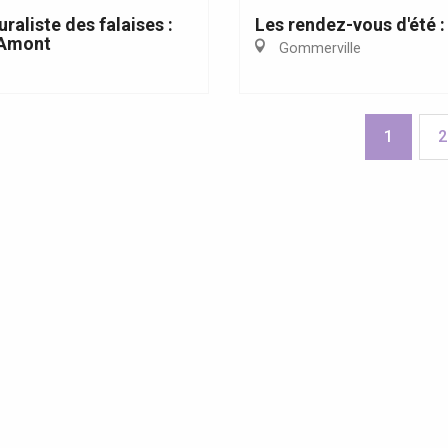
uraliste des falaises :
Les rendez-vous d'été :
'Amont
Gommerville
1
2
ncerts et spectacles