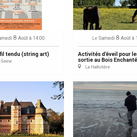
8
8
Eaux
amedi
Août
à 14:00
Samedi
Août
à 
Le
fil tendu (string art)
Activités d'éveil pour le
sortie au Bois Enchant
-Seine
La Hallotière