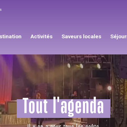
s
stination
Activités
Saveurs locales
Séjour
Tout l'agenda