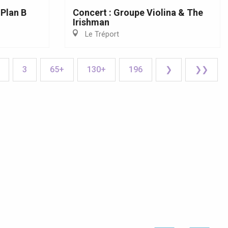
 Plan B
Concert : Groupe Violina & The
Irishman
Le Tréport
3
65+
130+
196
❯
❯❯