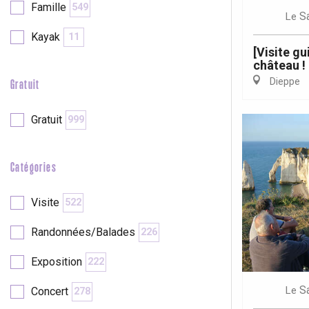
Famille
549
S
Le
Kayak
11
re
éjour
[Visite gu
château !
Dieppe
Gratuit
Gratuit
999
Catégories
Visite
522
Randonnées/Balades
226
Exposition
222
S
Le
Concert
278