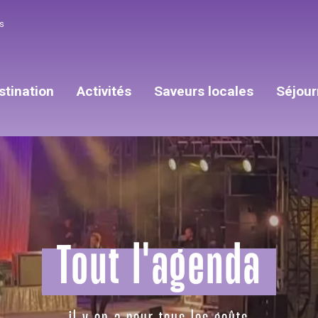
s
stination
Activités
Saveurs locales
Séjour
Tout l'agenda