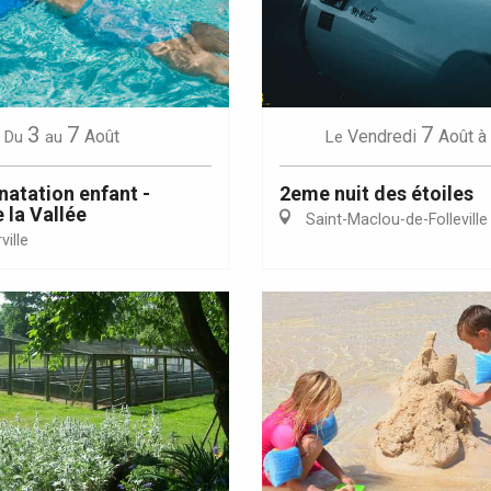
Eaux
3
7
7
Août
Vendredi
Août
à
Du
au
Le
natation enfant -
2eme nuit des étoiles
 la Vallée
Saint-Maclou-de-Folleville
ille