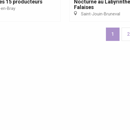
es 15 producteurs
Nocturne au Labyrinthe
Falaises
en-Bray
Saint-Jouin-Bruneval
1
2
ites guidées