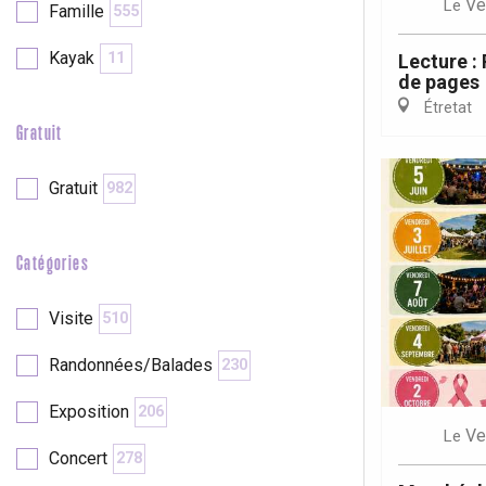
Ve
Le
Famille
555
re
éjour
Kayak
11
Lecture :
de pages
Étretat
Gratuit
Gratuit
982
Catégories
Visite
510
Randonnées/Balades
230
Exposition
206
Ve
Le
Concert
278