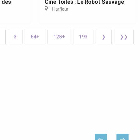
 des
Ciné Toiles : Le Robot Sauvage
Harfleur
3
64+
128+
193
❯
❯❯