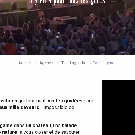
il y en a pour tous les goûts
Accueil
Agenda
Tout l’agenda
Tout l’agenda
ositions
qui fascinent,
visites guidées
pour
 aux mille saveurs
… Impossible de
game dans un château
, une
balade
e nature
: à vous d’oser et de savourer