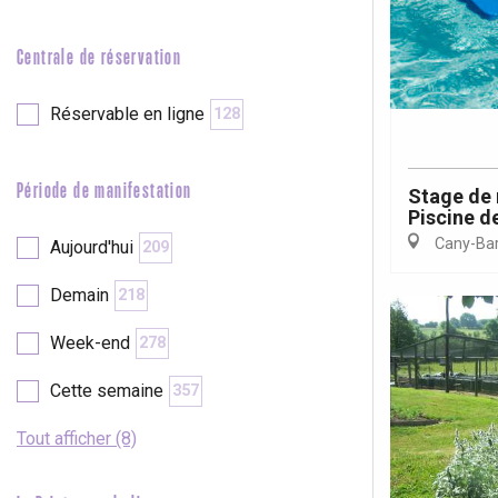
e
Neufchâtel-en-Bray
Doudeville
Centrale de réservation
Val-de-Scie
etot
Réservable en ligne
128
Forges-les-
Clères
Buchy
Période de manifestation
Stage de 
en-Seine
Piscine de
Duclair
Cany-Barv
Aujourd'hui
209
Rouen
Demain
218
Week-end
278
Cette semaine
357
Paris 1h30
Tout afficher (8)