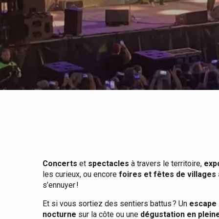
Tout l'agenda
Lieux branchés
Séjours en bord de
mer
Eté
Meilleurs brunch
Séjours en train
Quand il pleut
Restaurants avec vue
Séjours à vélo
Avec les enfants
Entre amis
Concerts
et
spectacles
à travers le territoire,
exp
les curieux, ou encore
foires et fêtes de villages
s’ennuyer !
Et si vous sortiez des sentiers battus ? Un
escape 
nocturne
sur la côte ou une
dégustation en plein