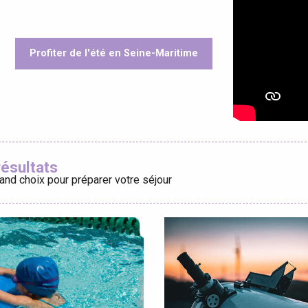
Profiter de l'été en Seine-Maritime
éport
oris
Lille 2h30
résultats
and choix pour préparer votre séjour
ur-Bresle