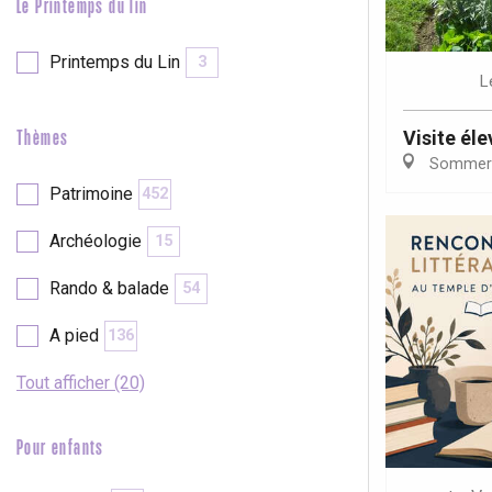
Le Printemps du lin
Printemps du Lin
3
L
Visite él
Thèmes
Sommer
Patrimoine
452
Archéologie
15
Rando & balade
54
A pied
136
Tout afficher (20)
Pour enfants