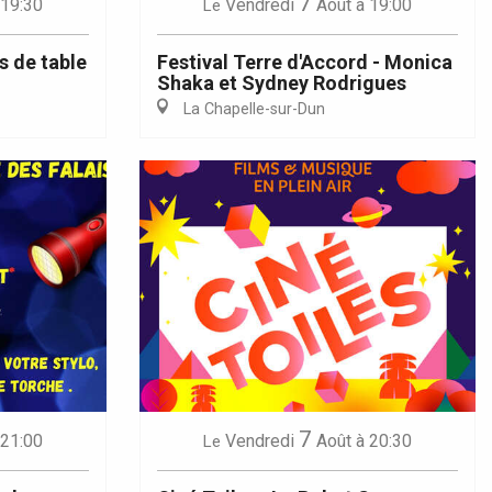
7
 19:30
Vendredi
Août
à 19:00
Le
s de table
Festival Terre d'Accord - Monica
Shaka et Sydney Rodrigues
La Chapelle-sur-Dun
7
 21:00
Vendredi
Août
à 20:30
Le