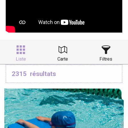
Liste
Carte
Filtres
2315
résultats