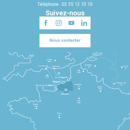
Téléphone : 02 35 12 10 10
Suivez-nous
Nous contacter
Londres
3h30
Bruxelles
Portsmouth
Newhaven
Bonn
3h
5h
Lille
2h30
Le Tréport
Dieppe
Luxembourg
Beauvais
4h
Le Havre
1h
Reims
2h45
Rouen
Paris
1h30
Rennes
2h30
Tours
3h