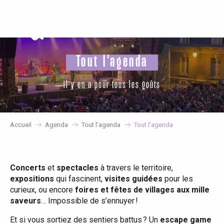
Aller
au
contenu
principal
Tout l'agenda
il y en a pour tous les goûts
Accueil
Agenda
Tout l’agenda
Tout l’agenda
Concerts
et
spectacles
à travers le territoire,
expositions
qui fascinent,
visites guidées
pour les
curieux, ou encore
foires et fêtes de villages aux mille
saveurs
… Impossible de s’ennuyer !
Et si vous sortiez des sentiers battus ? Un
escape game