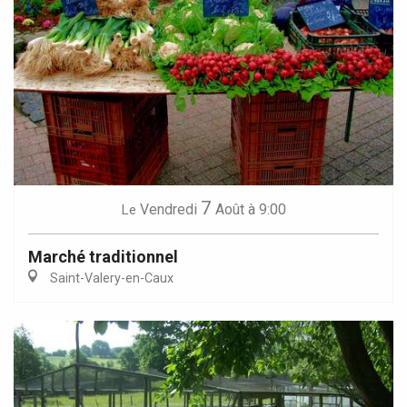
7
Vendredi
Août
à 9:00
Le
Marché traditionnel
Saint-Valery-en-Caux