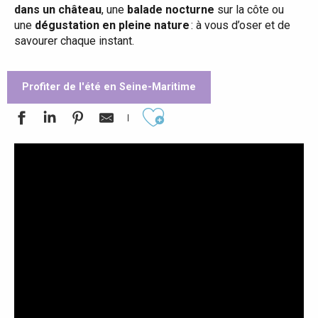
dans un château
, une
balade nocturne
sur la côte ou
une
dégustation en pleine nature
: à vous d’oser et de
savourer chaque instant.
Profiter de l'été en Seine-Maritime
Ajouter aux favoris