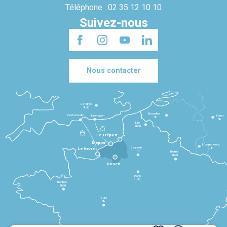
Téléphone : 02 35 12 10 10
Suivez-nous
Nous contacter
Londres
3h30
Bruxelles
Portsmouth
Newhaven
Bonn
3h
5h
Lille
2h30
Le Tréport
Dieppe
Luxembourg
Beauvais
4h
Le Havre
1h
Reims
2h45
Rouen
Paris
1h30
Rennes
2h30
Tours
3h