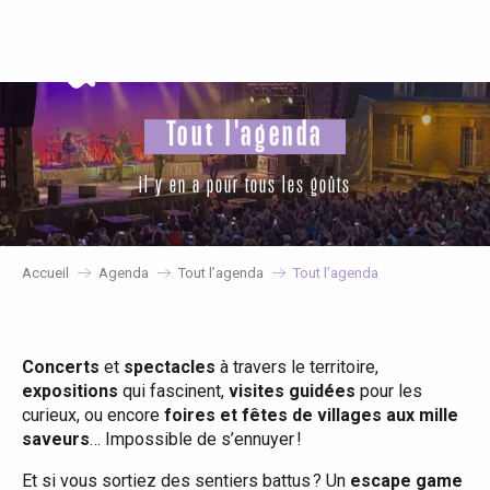
Aller
au
contenu
principal
Tout l'agenda
il y en a pour tous les goûts
Accueil
Agenda
Tout l’agenda
Tout l’agenda
Concerts
et
spectacles
à travers le territoire,
expositions
qui fascinent,
visites guidées
pour les
curieux, ou encore
foires et fêtes de villages aux mille
saveurs
… Impossible de s’ennuyer !
Et si vous sortiez des sentiers battus ? Un
escape game