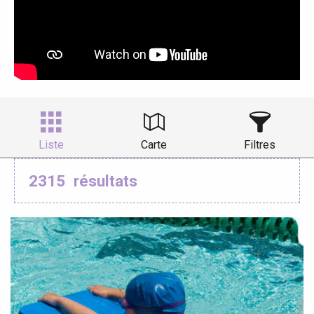
Liste
Carte
Filtres
2315
résultats