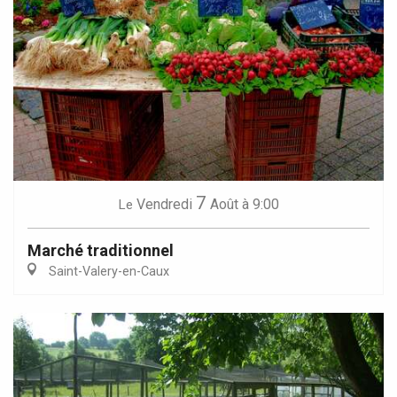
7
Vendredi
Août
à 9:00
Le
Marché traditionnel
Saint-Valery-en-Caux