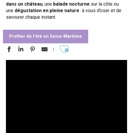
dans un château
, une
balade nocturne
sur la côte ou
une
dégustation en pleine nature
: à vous d’oser et de
savourer chaque instant.
Profiter de l'été en Seine-Maritime
Ajouter aux favoris