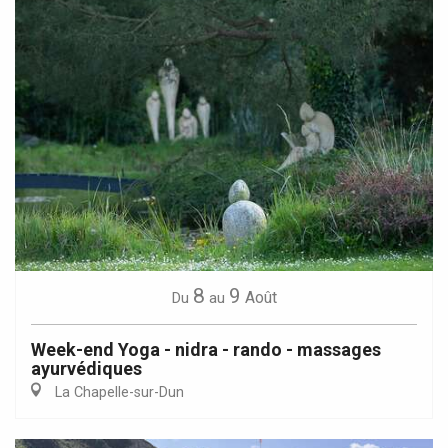
8
9
Août
Du
au
Week-end Yoga - nidra - rando - massages
ayurvédiques
La Chapelle-sur-Dun