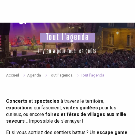
Aller
au
contenu
principal
Tout l'agenda
il y en a pour tous les goûts
Accueil
Agenda
Tout l’agenda
Tout l’agenda
Concerts
et
spectacles
à travers le territoire,
expositions
qui fascinent,
visites guidées
pour les
curieux, ou encore
foires et fêtes de villages aux mille
saveurs
… Impossible de s’ennuyer !
Et si vous sortiez des sentiers battus ? Un
escape game