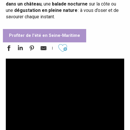
dans un château
, une
balade nocturne
sur la côte ou
une
dégustation en pleine nature
: à vous d’oser et de
savourer chaque instant.
Profiter de l'été en Seine-Maritime
Ajouter aux favoris