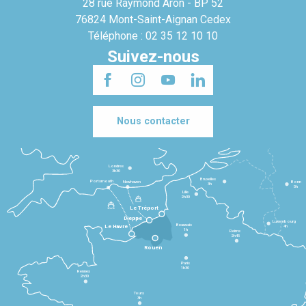
28 rue Raymond Aron - BP 52
76824 Mont-Saint-Aignan Cedex
Téléphone : 02 35 12 10 10
Suivez-nous
Nous contacter
Londres
3h30
Bruxelles
Portsmouth
Newhaven
Bonn
3h
5h
Lille
2h30
Le Tréport
Dieppe
Luxembourg
Beauvais
4h
Le Havre
1h
Reims
2h45
Rouen
Paris
1h30
Rennes
2h30
Tours
3h