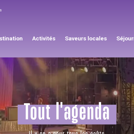
s
stination
Activités
Saveurs locales
Séjour
Tout l'agenda