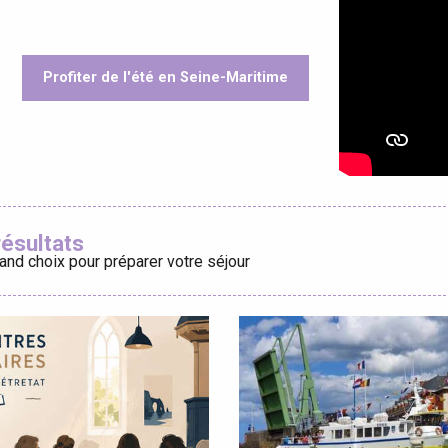
Profiter de l'été en Seine-Maritime
éport
oris
Lille 2h30
résultats
and choix pour préparer votre séjour
ur-Bresle