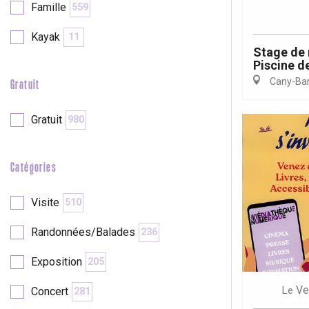
Famille
559
Kayak
11
re
éjour
Stage de 
Piscine de
Cany-Barv
Gratuit
Gratuit
980
Catégories
Visite
510
Randonnées/Balades
236
Exposition
205
Ve
Le
Concert
281