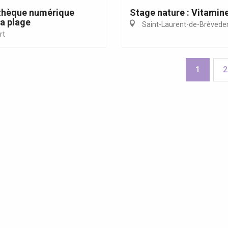
thèque numérique
Stage nature : Vitamin
 la plage
Saint-Laurent-de-Brèvede
rt
1
2
enda cette semaine