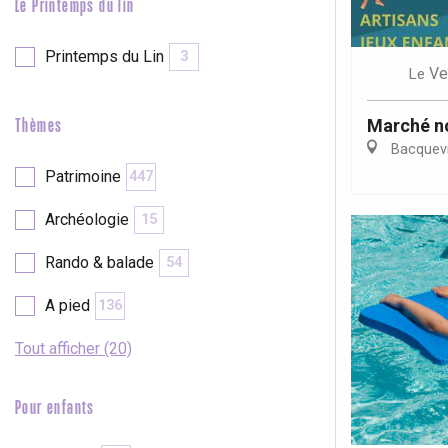
Le Printemps du lin
Printemps du Lin
3
Ve
Le
Marché n
Thèmes
Bacquevi
Patrimoine
447
Archéologie
15
Rando & balade
54
A pied
136
Tout afficher (20)
Pour enfants