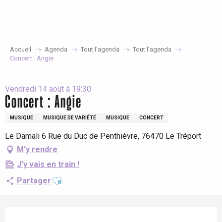
Aller
au
contenu
principal
Accueil
Agenda
Tout l’agenda
Tout l’agenda
Concert : Angie
Vendredi 14 août à 19:30
Concert : Angie
MUSIQUE
MUSIQUE DE VARIÉTÉ
MUSIQUE
CONCERT
Le Damali 6 Rue du Duc de Penthièvre, 76470 Le Tréport
M'y rendre
J'y vais en train !
Ajouter aux favoris
Partager