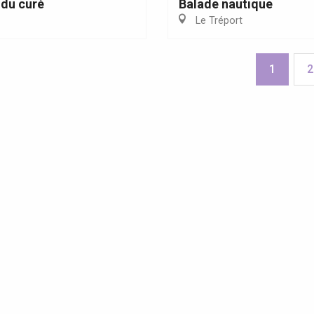
du curé
Balade nautique
Le Tréport
1
2
olites