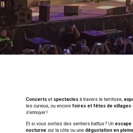
Tout l'agenda
Lieux branchés
Séjours en bord de
mer
Eté
Meilleurs brunch
Séjours en train
Quand il pleut
Restaurants avec vue
Séjours à vélo
Avec les enfants
Entre amis
Concerts
et
spectacles
à travers le territoire,
exp
les curieux, ou encore
foires et fêtes de villages
s’ennuyer !
Et si vous sortiez des sentiers battus ? Un
escape 
nocturne
sur la côte ou une
dégustation en plein