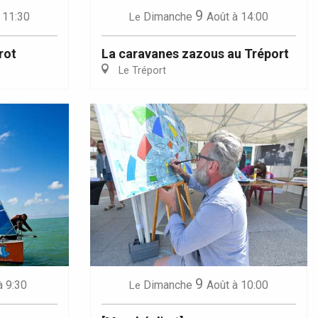
9
 11:30
Dimanche
Août
à 14:00
Le
rot
La caravanes zazous au Tréport
Le Tréport
9
à 9:30
Dimanche
Août
à 10:00
Le