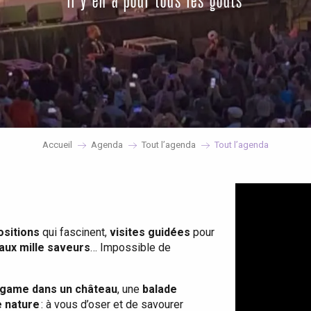
il y en a pour tous les goûts
Accueil
Agenda
Tout l’agenda
Tout l’agenda
ositions
qui fascinent,
visites guidées
pour
 aux mille saveurs
… Impossible de
game dans un château
, une
balade
e nature
: à vous d’oser et de savourer