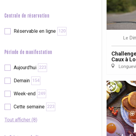
Neufchâtel-en-Bray
Doudeville
Val-de-Scie
Centrale de réservation
etot
Réservable en ligne
120
Forges-les-
Di
Le
Clères
Buchy
en-Seine
Période de manifestation
Challenge
Caux à Lo
Duclair
Longuevil
Aujourd'hui
223
Rouen
Demain
154
Week-end
249
Paris 1h30
Cette semaine
223
Tout afficher (8)