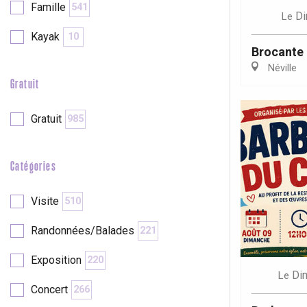
Famille
541
Di
Le
re
éjour
Kayak
10
Brocante 
Néville
Gratuit
Gratuit
985
Catégories
Visite
510
Randonnées/Balades
221
Exposition
220
Di
Le
Concert
266