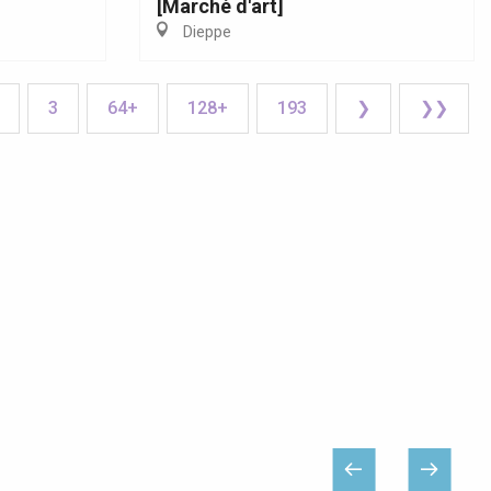
[Marché d'art]
Dieppe
3
64+
128+
193
❯
❯❯