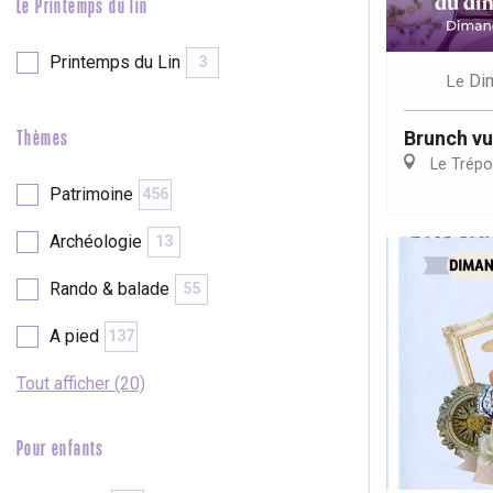
Le Printemps du lin
Printemps du Lin
3
Di
Le
Brunch vu
Thèmes
Le Trépo
Patrimoine
456
Archéologie
13
Rando & balade
55
A pied
137
Tout afficher (20)
Pour enfants