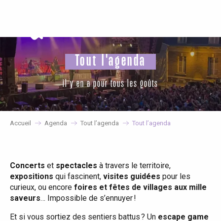
Aller
au
contenu
principal
Tout l'agenda
il y en a pour tous les goûts
Accueil
Agenda
Tout l’agenda
Tout l’agenda
Concerts
et
spectacles
à travers le territoire,
expositions
qui fascinent,
visites guidées
pour les
curieux, ou encore
foires et fêtes de villages aux mille
saveurs
… Impossible de s’ennuyer !
Et si vous sortiez des sentiers battus ? Un
escape game