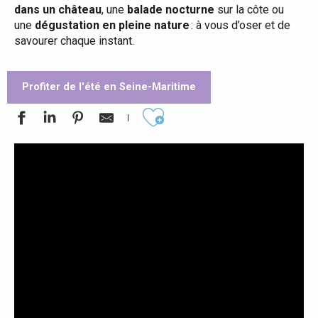
dans un château
, une
balade nocturne
sur la côte ou
une
dégustation en pleine nature
: à vous d’oser et de
savourer chaque instant.
Profiter de l'été en Seine-Maritime
Ajouter aux favoris