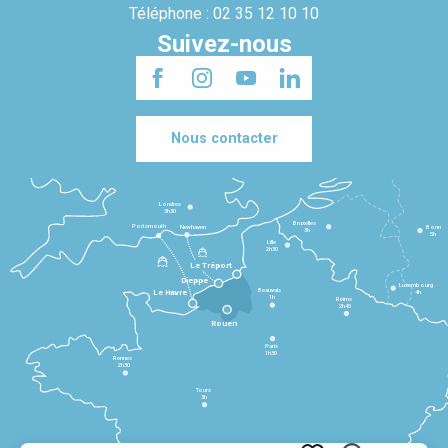
Téléphone : 02 35 12 10 10
Suivez-nous
Nous contacter
Londres
3h30
Bruxelles
Portsmouth
Newhaven
Bonn
3h
5h
Lille
2h30
Le Tréport
Dieppe
Luxembourg
Beauvais
4h
Le Havre
1h
Reims
2h45
Rouen
Paris
1h30
Rennes
2h30
Tours
3h