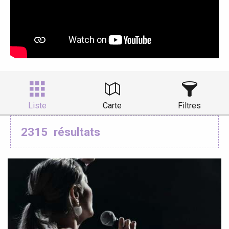
Liste
Carte
Filtres
2315
résultats