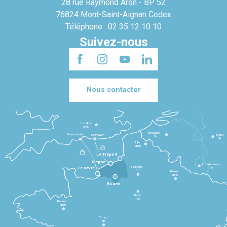
28 rue Raymond Aron - BP 52
76824 Mont-Saint-Aignan Cedex
Téléphone : 02 35 12 10 10
Suivez-nous
Nous contacter
Londres
3h30
Bruxelles
Portsmouth
Newhaven
Bonn
3h
5h
Lille
2h30
Le Tréport
Dieppe
Luxembourg
Beauvais
4h
Le Havre
1h
Reims
2h45
Rouen
Paris
1h30
Rennes
2h30
Tours
3h