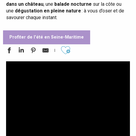
dans un château
, une
balade nocturne
sur la côte ou
une
dégustation en pleine nature
: à vous d’oser et de
savourer chaque instant.
Profiter de l'été en Seine-Maritime
Ajouter aux favoris