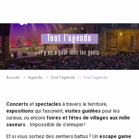
Aller
au
contenu
principal
Tout l'agenda
il y en a pour tous les goûts
Accueil
Agenda
Tout l’agenda
Tout l’agenda
Concerts
et
spectacles
à travers le territoire,
expositions
qui fascinent,
visites guidées
pour les
curieux, ou encore
foires et fêtes de villages aux mille
saveurs
… Impossible de s’ennuyer !
Et si vous sortiez des sentiers battus ? Un
escape game