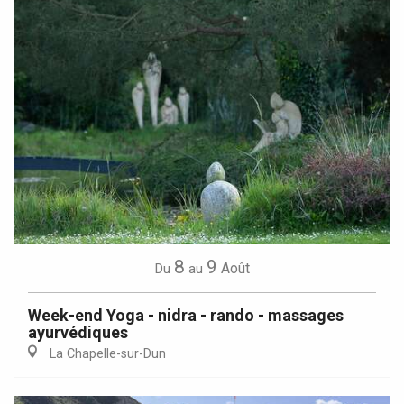
8
9
Août
Du
au
Week-end Yoga - nidra - rando - massages
ayurvédiques
La Chapelle-sur-Dun