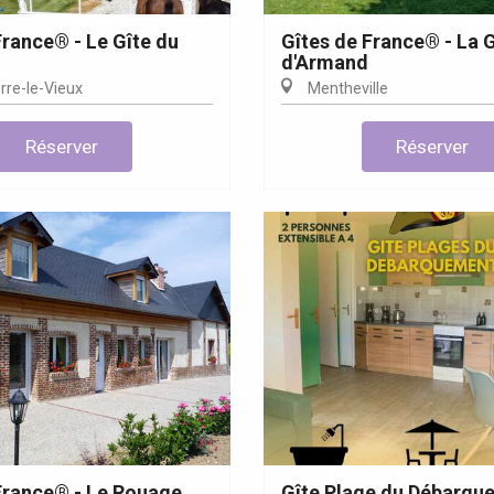
France® - Le Gîte du
Gîtes de France® - La 
d'Armand
rre-le-Vieux
Mentheville
Réserver
Réserver
France® - Le Rouage
Gîte Plage du Débarqu