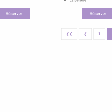
La Bellière
Réserver
Réserver
❮❮
❮
1
 hôtels