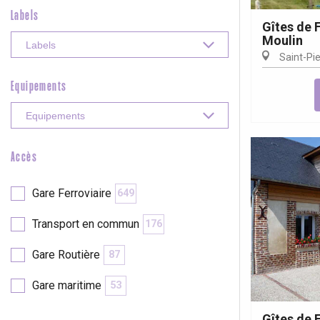
Labels
Gîtes de 
Moulin
Saint-Pie
Equipements
Accès
Gare Ferroviaire
649
Transport en commun
176
Gare Routière
87
Gare maritime
53
Gîtes de 