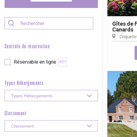
e
Neufchâtel-en-Bray
Doudeville
Val-de-Scie
Gîtes de 
Canards
etot
Criquetot
Forges-les-
Clères
Centrale de réservation
Buchy
en-Seine
Réservable en ligne
491
Duclair
Rouen
Types Hébergements
Paris 1h30
Classement