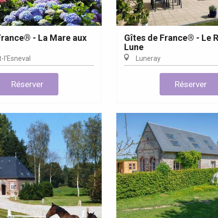
France® - La Mare aux
Gîtes de France® - Le 
Lune
-l'Esneval
Luneray
Eaux
Réserver
Réserver