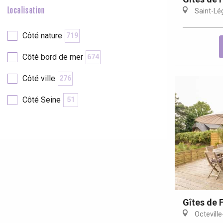
Localisation
Saint-Lé
re
éjour
Côté nature
719
Côté bord de mer
674
Côté ville
276
Côté Seine
51
Gîtes de 
Octeville