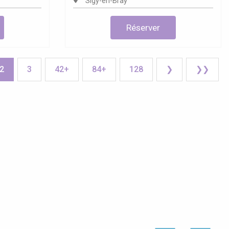
Sigy-en-Bray
Réserver
2
3
42+
84+
128
❯
❯❯