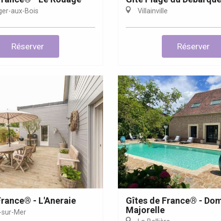
ger-aux-Bois
Villainville
Réserver
Réserver
France® - L'Aneraie
Gîtes de France® - Do
Majorelle
-sur-Mer