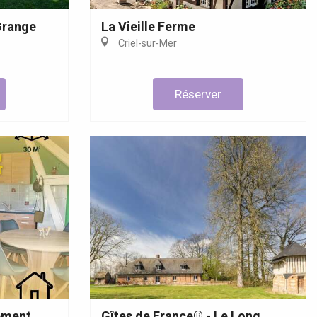
Grange
La Vieille Ferme
Criel-sur-Mer
Réserver
ement
Gîtes de France® - Le Long