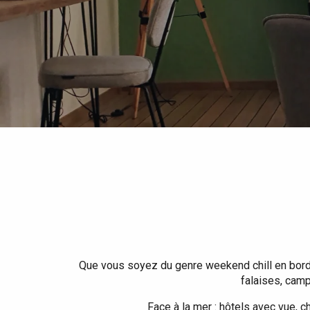
Tout l'agenda
Lieux branchés
Séjours en bord de
mer
Eté
Meilleurs brunch
Séjours en train
Quand il pleut
Restaurants avec vue
Séjours à vélo
Avec les enfants
Entre amis
Que vous soyez du genre weekend chill en bord d
falaises, camp
Face à la mer : hôtels avec vue, 