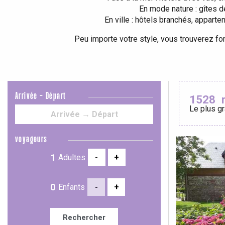
En mode nature : gîtes d
En ville : hôtels branchés, appar
Peu importe votre style, vous trouverez fo
Le Tr
Eu
Arrivée - Départ
1528
Le plus gr
Criel-sur-Mer
voyageurs
Blangy-s
Dieppe
Adultes
-
+
Offranville
Enfants
-
+
t-Valery-en-Caux
er
Rechercher