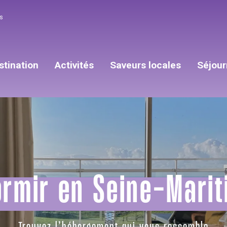
s
stination
Activités
Saveurs locales
Séjour
ormir en Seine-Marit