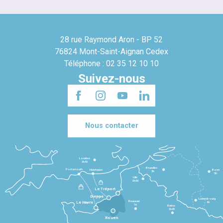
28 rue Raymond Aron - BP 52
76824 Mont-Saint-Aignan Cedex
Téléphone : 02 35 12 10 10
Suivez-nous
Nous contacter
Londres
3h30
Bruxelles
Portsmouth
Newhaven
Bonn
3h
5h
Lille
2h30
Le Tréport
Dieppe
Luxembourg
Beauvais
4h
Le Havre
1h
Reims
2h45
Rouen