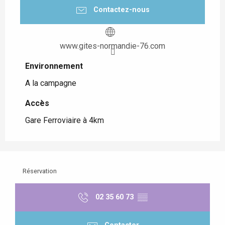
Contactez-nous
www.gites-normandie-76.com
Environnement
Environnement
A la campagne
Accès
Accès
Gare Ferroviaire à 4km
Réservation
02 35 60 73
▒▒