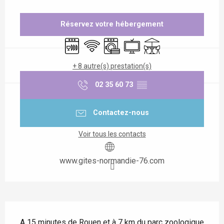
Ouverture et coordonnées
Réservez votre hébergement
Lave vaisselle
WiFi
Lave linge
Télévision
Terrasse
+ 8 autre(s) prestation(s)
02 35 60 73
▒▒
Contactez-nous
Voir tous les contacts
www.gites-normandie-76.com
Description
A 15 minutes de Rouen et à 7 km du parc zoologique 