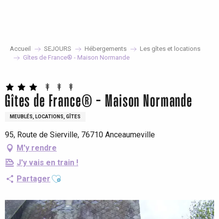
Aller
au
contenu
principal
Accueil
SEJOURS
Hébergements
Les gîtes et locations
Gîtes de France® - Maison Normande
Gîtes de France® - Maison Normande
MEUBLÉS, LOCATIONS, GÎTES
95, Route de Sierville, 76710 Anceaumeville
M'y rendre
J'y vais en train !
Ajouter aux favoris
Partager