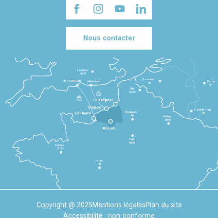
Nous contacter
Londres
3h30
Bruxelles
Portsmouth
Newhaven
Bonn
3h
5h
Lille
2h30
Le Tréport
Dieppe
Luxembourg
Beauvais
4h
Le Havre
1h
Reims
2h45
Rouen
Paris
1h30
Rennes
2h30
Tours
3h
Copyright @ 2025
Mentions légales
Plan du site
Accessibilité : non-conforme