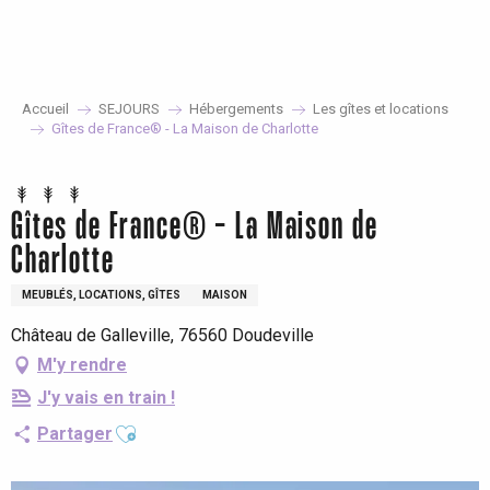
Aller
au
contenu
principal
Accueil
SEJOURS
Hébergements
Les gîtes et locations
Gîtes de France® - La Maison de Charlotte
Gîtes de France® - La Maison de
Charlotte
MEUBLÉS, LOCATIONS, GÎTES
MAISON
Château de Galleville, 76560 Doudeville
M'y rendre
J'y vais en train !
Ajouter aux favoris
Partager