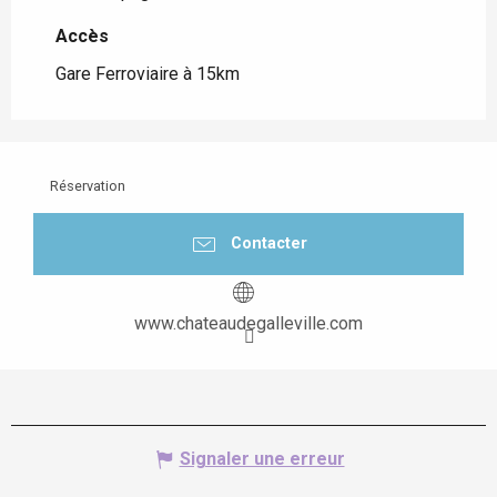
Accès
Accès
Gare Ferroviaire à 15km
Réservation
Contacter
www.chateaudegalleville.com
Signaler une erreur