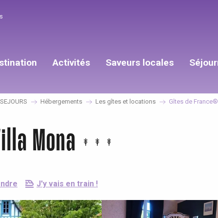
s
stination
Activités
Saveurs locales
Séjour
SEJOURS
Hébergements
Les gîtes et locations
Gîtes de France® 
illa Mona
endre
J'y vais en train !