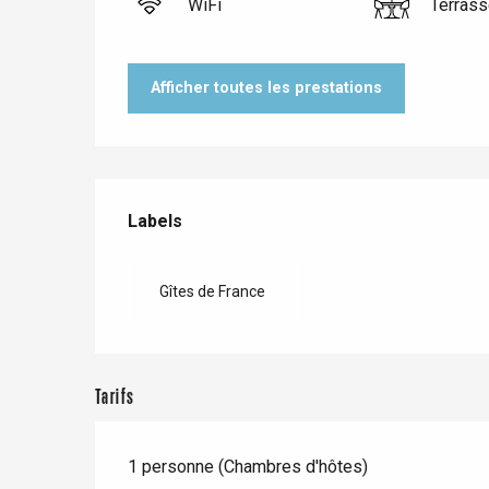
WiFi
Terrass
Val-de-Scie
etot
Forges-les-
Afficher toutes les prestations
Clères
Buchy
en-Seine
Duclair
Offres de prestations
Rouen
Labels
Labels
Gîtes de France
Paris 1h30
Tarifs
1 personne (Chambres d'hôtes)