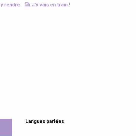
'y rendre
J'y vais en train !
Langues parlées
Langues parlées