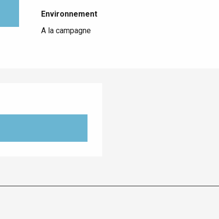
Environnement
Environnement
A la campagne