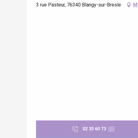
3 rue Pasteur, 76340 Blangy-sur-Bresle
M
02 35 60 73
▒▒