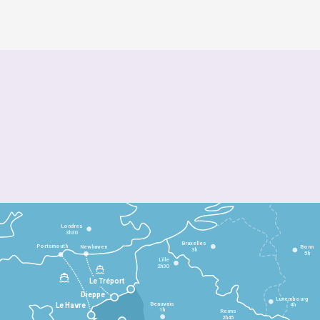
Londres
3h30
Bruxelles
Portsmouth
Newhaven
Bonn
3h
5h
Lille
2h30
Le Tréport
Dieppe
Luxembourg
Beauvais
4h
Le Havre
1h
Reims
2h45