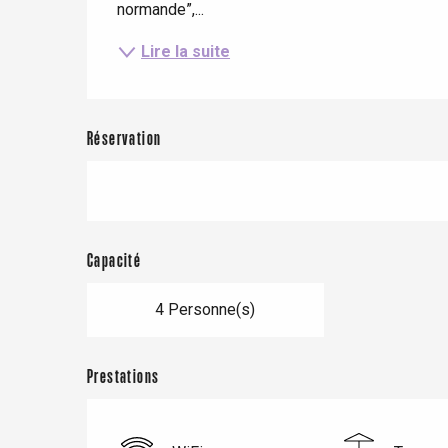
normande”,...
Lire la suite
Le Tr
Eu
Réservation
Criel-sur-Mer
Blangy-s
Dieppe
Capacité
Offranville
4 Personne(s)
t-Valery-en-Caux
er
Prestations
e
Neufchâtel-en-Bray
Doudeville