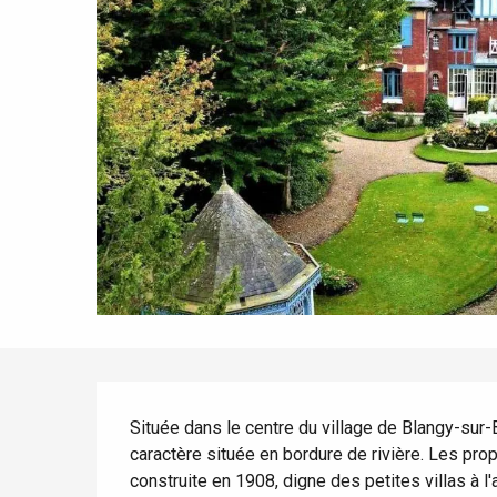
Tout l'agenda
Lieux branchés
Séjours en bord de
mer
Eté
Meilleurs brunch
Séjours en train
Quand il pleut
Restaurants avec vue
Séjours à vélo
Avec les enfants
Entre amis
Description
Située dans le centre du village de Blangy-sur-
caractère située en bordure de rivière. Les pro
construite en 1908, digne des petites villas à 