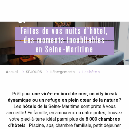
Aller
au
contenu
principal
Faites de vos nuits d’hôtel,
des moments inoubliables
en Seine-Maritime
Accueil
SEJOURS
Hébergements
Les hôtels
Prêt pour
une virée en bord de mer, un city break
dynamique ou un refuge en plein cœur de la nature
?
Les
hôtels
de la Seine-Maritime sont prêts à vous
accueillir ! En famille, en amoureux ou entre potes, trouvez
votre pied-à-terre idéal parmi plus de
8 000 chambres
d’hôtels
. Piscine, spa, chambre familiale, petit déjeuner