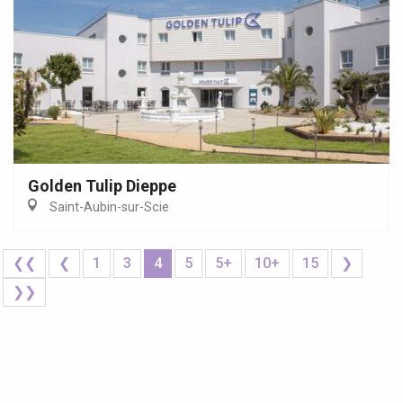
Golden Tulip Dieppe
Saint-Aubin-sur-Scie
❮❮
❮
1
3
4
5
5+
10+
15
❯
❯❯