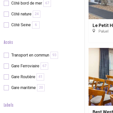
Côté bord de mer
67
Côté nature
24
Côté Seine
Le Petit 
6
Paluel
Accès
Transport en commun
93
Gare Ferroviaire
67
Gare Routière
41
Gare maritime
20
Labels
Best West