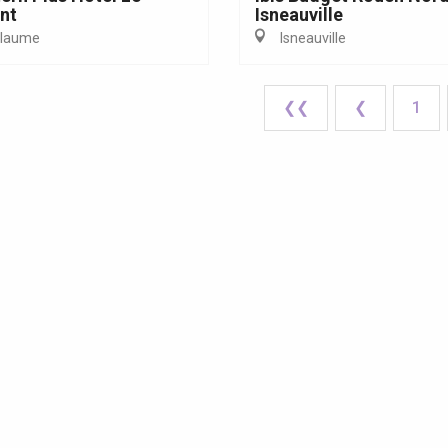
nt
Isneauville
llaume
Isneauville
❮❮
❮
1