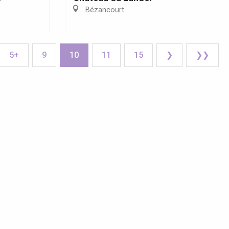
Bézancourt
5+
9
10
11
15
❯
❯❯