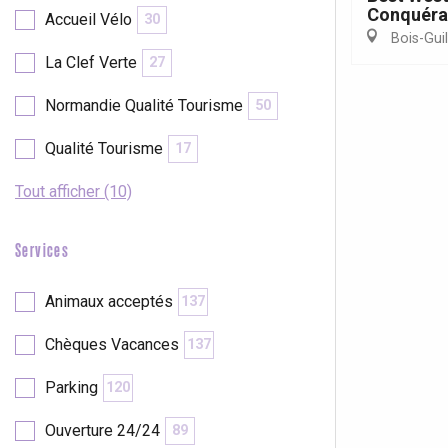
Conquéra
Accueil Vélo
30
Bois-Gui
La Clef Verte
27
re
éjour
Normandie Qualité Tourisme
50
Qualité Tourisme
17
Tout afficher (10)
Services
Animaux acceptés
137
Chèques Vacances
137
Parking
120
Ouverture 24/24
89