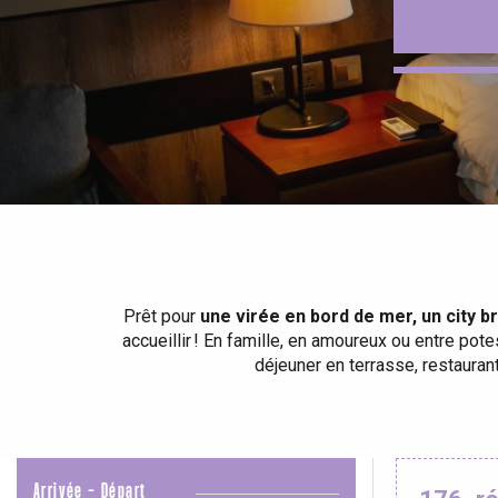
Tout l'agenda
Lieux branchés
Séjours en bord de
mer
Eté
Meilleurs brunch
Séjours en train
Quand il pleut
Restaurants avec vue
Séjours à vélo
Avec les enfants
Entre amis
Prêt pour
une virée en bord de mer, un city 
accueillir ! En famille, en amoureux ou entre pot
déjeuner en terrasse, restaura
Arrivée - Départ