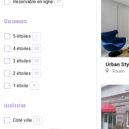
Réservable en ligne
21
e
Neufchâtel-en-Bray
Doudeville
Classements
Val-de-Scie
etot
5 étoiles
1
Forges-les-
Clères
4 étoiles
28
Buchy
en-Seine
3 étoiles
55
Urban Sty
Duclair
Rouen
Rouen
2 étoiles
43
1 étoile
9
Localisation
Paris 1h30
Côté ville
73