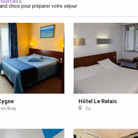
ésultats
and choix pour préparer votre séjour
éport
Lille 2h30
ur-Bresle
Cygne
Hôtel Le Relais
en-Bray
Eu