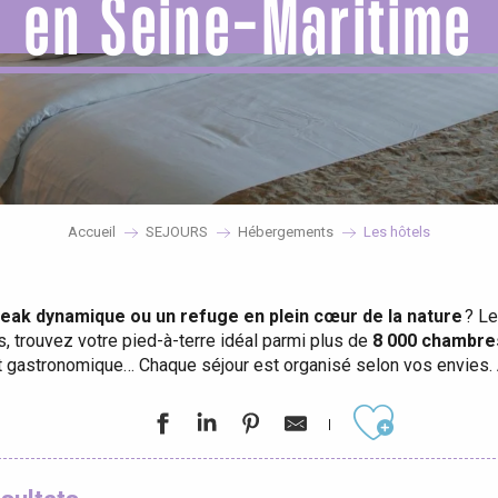
en Seine-Maritime
Accueil
SEJOURS
Hébergements
Les hôtels
break dynamique ou un refuge en plein cœur de la nature
? L
es, trouvez votre pied-à-terre idéal parmi plus de
8 000 chambres
nt gastronomique… Chaque séjour est organisé selon vos envies. A
Ajouter aux