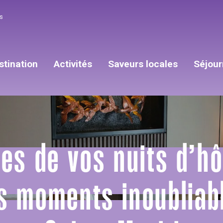
s
stination
Activités
Saveurs locales
Séjour
tes de vos nuits d’hô
s moments inoubliab