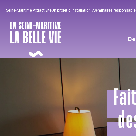
Aller
Seine-Maritime Attractivité
Un projet d'installation ?
Séminaires responsable
au
contenu
principal
De
Fai
de
Pour profiter
Incontournables
Bien de chez nous !